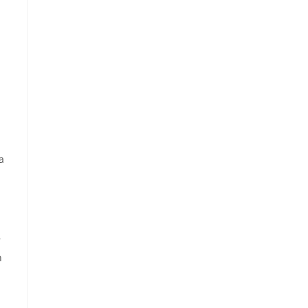
a
r
n