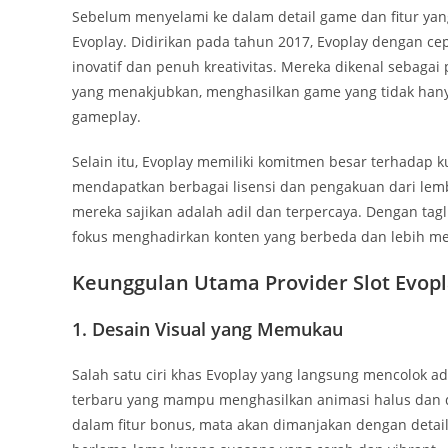
Sebelum menyelami ke dalam detail game dan fitur yan
Evoplay. Didirikan pada tahun 2017, Evoplay dengan cep
inovatif dan penuh kreativitas. Mereka dikenal sebaga
yang menakjubkan, menghasilkan game yang tidak hanya
gameplay.
Selain itu, Evoplay memiliki komitmen besar terhadap 
mendapatkan berbagai lisensi dan pengakuan dari le
mereka sajikan adalah adil dan terpercaya. Dengan tagl
fokus menghadirkan konten yang berbeda dan lebih m
Keunggulan Utama Provider Slot Evop
1. Desain Visual yang Memukau
Salah satu ciri khas Evoplay yang langsung mencolok ad
terbaru yang mampu menghasilkan animasi halus dan 
dalam fitur bonus, mata akan dimanjakan dengan detai