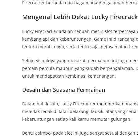
Firecracker berbeda dan bagaimana pengalaman berma
Mengenal Lebih Dekat Lucky Firecrack
Lucky Firecracker adalah sebuah mesin
slot terpercaya
b
kembang api dan keberuntungan. Game ini dirancang d
lentera merah, naga, serta tentu saja, petasan atau fir
Selain visualnya yang memikat, permainan ini juga m
pemain pemula maupun yang sudah berpengalaman. De
untuk mendapatkan kombinasi kemenangan.
Desain dan Suasana Permainan
Dalam hal desain, Lucky Firecracker memberikan nuans
meledak-ledak di latar belakang. Musik latar yang ce
keberuntungan setiap kali kamu memutar gulungan.
Bentuk simbol pada slot ini juga sangat sesuai dengan 