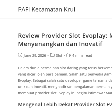
Skip
PAFI Kecamatan Krui
to
content
Review Provider Slot Evoplay
Menyenangkan dan Inovatif
Post
Post
Reading
June 29, 2026
Slot
4 mins read
published:
category:
time:
Dalam dunia permainan slot daring yang terus berkemba
yang dicari oleh para pemain. Salah satu penyedia ga
Evoplay. Sebagai salah satu developer game ternama da
unik dan inovatif, menghadirkan pengalaman bermain y
membuat provider slot Evoplay ini begitu istimewa? Mar
Mengenal Lebih Dekat Provider Slot E