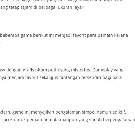
ang tetap tajam di berbagai ukuran layar.
eberapa game berikut ini menjadi favorit para pemain karena
:
y dengan grafis hitam putih yang misterius. Gameplay yang
a menjadi favorit sekaligus tantangan tersendiri bagi para
ern, game ini menyajikan pengalaman simpel namun adiktif.
ya cocok untuk pemain pemula maupun yang sudah berpengalaman