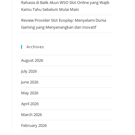
Rahasia di Balik Akun WSO Slot Online yang Wajib
Kamu Tahu Sebelum Mulai Main
Review Provider Slot Evoplay: Menyelami Dunia
Gaming yang Menyenangkan dan Inovatif
Archives
August 2026
July 2026
June 2026
May 2026
April 2026
March 2026
February 2026