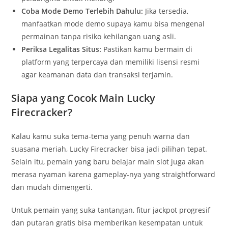
Coba Mode Demo Terlebih Dahulu:
Jika tersedia,
manfaatkan mode demo supaya kamu bisa mengenal
permainan tanpa risiko kehilangan uang asli.
Periksa Legalitas Situs:
Pastikan kamu bermain di
platform yang terpercaya dan memiliki lisensi resmi
agar keamanan data dan transaksi terjamin.
Siapa yang Cocok Main Lucky
Firecracker?
Kalau kamu suka tema-tema yang penuh warna dan
suasana meriah, Lucky Firecracker bisa jadi pilihan tepat.
Selain itu, pemain yang baru belajar main slot juga akan
merasa nyaman karena gameplay-nya yang straightforward
dan mudah dimengerti.
Untuk pemain yang suka tantangan, fitur jackpot progresif
dan putaran gratis bisa memberikan kesempatan untuk