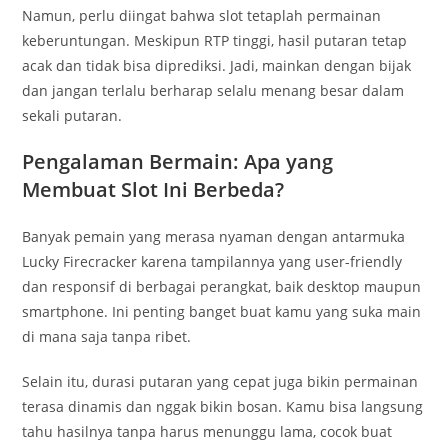
Namun, perlu diingat bahwa slot tetaplah permainan
keberuntungan. Meskipun RTP tinggi, hasil putaran tetap
acak dan tidak bisa diprediksi. Jadi, mainkan dengan bijak
dan jangan terlalu berharap selalu menang besar dalam
sekali putaran.
Pengalaman Bermain: Apa yang
Membuat Slot Ini Berbeda?
Banyak pemain yang merasa nyaman dengan antarmuka
Lucky Firecracker karena tampilannya yang user-friendly
dan responsif di berbagai perangkat, baik desktop maupun
smartphone. Ini penting banget buat kamu yang suka main
di mana saja tanpa ribet.
Selain itu, durasi putaran yang cepat juga bikin permainan
terasa dinamis dan nggak bikin bosan. Kamu bisa langsung
tahu hasilnya tanpa harus menunggu lama, cocok buat