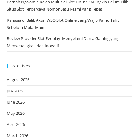
Pernah Ngalamin Kalah Muluz di Slot Online? Mungkin Belum Pilih
Situs Slot Terpercaya Nomor Satu Resmi yang Tepat
Rahasia di Balik Akun WSO Slot Online yang Wajib Kamu Tahu
Sebelum Mulai Main
Review Provider Slot Evoplay: Menyelami Dunia Gaming yang
Menyenangkan dan Inovatif
Archives
August 2026
July 2026
June 2026
May 2026
April 2026
March 2026