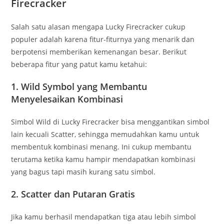
Firecracker
Salah satu alasan mengapa Lucky Firecracker cukup
populer adalah karena fitur-fiturnya yang menarik dan
berpotensi memberikan kemenangan besar. Berikut
beberapa fitur yang patut kamu ketahui:
1. Wild Symbol yang Membantu
Menyelesaikan Kombinasi
Simbol Wild di Lucky Firecracker bisa menggantikan simbol
lain kecuali Scatter, sehingga memudahkan kamu untuk
membentuk kombinasi menang. Ini cukup membantu
terutama ketika kamu hampir mendapatkan kombinasi
yang bagus tapi masih kurang satu simbol.
2. Scatter dan Putaran Gratis
Jika kamu berhasil mendapatkan tiga atau lebih simbol