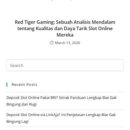
Red Tiger Gaming: Sebuah Analisis Mendalam
tentang Kualitas dan Daya Tarik Slot Online
Mereka
March 13, 2026
Pre
Es
to
Recent Posts
clo
the
Deposit Slot Online Pakai BRI? Simak Panduan Lengkap Biar Gak
sea
Bingung dan Rugi
pan
Deposit Slot Online via LinkAja? Ini Penjelasan Lengkap Biar Gak
Bingung Lagi