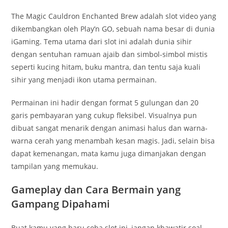
The Magic Cauldron Enchanted Brew adalah slot video yang
dikembangkan oleh Play’n GO, sebuah nama besar di dunia
iGaming. Tema utama dari slot ini adalah dunia sihir
dengan sentuhan ramuan ajaib dan simbol-simbol mistis
seperti kucing hitam, buku mantra, dan tentu saja kuali
sihir yang menjadi ikon utama permainan.
Permainan ini hadir dengan format 5 gulungan dan 20
garis pembayaran yang cukup fleksibel. Visualnya pun
dibuat sangat menarik dengan animasi halus dan warna-
warna cerah yang menambah kesan magis. Jadi, selain bisa
dapat kemenangan, mata kamu juga dimanjakan dengan
tampilan yang memukau.
Gameplay dan Cara Bermain yang
Gampang Dipahami
Buat kamu yang baru coba slot ini, jangan khawatir soal