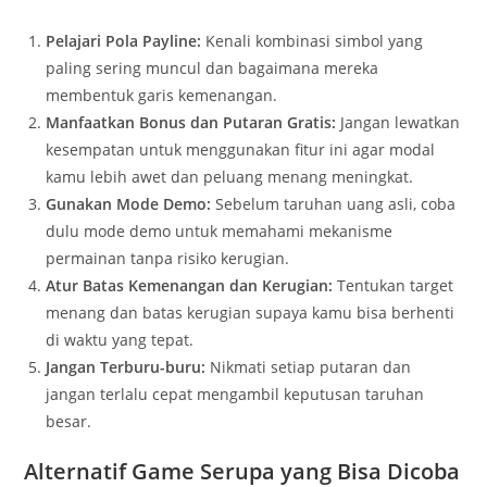
Pelajari Pola Payline:
Kenali kombinasi simbol yang
paling sering muncul dan bagaimana mereka
membentuk garis kemenangan.
Manfaatkan Bonus dan Putaran Gratis:
Jangan lewatkan
kesempatan untuk menggunakan fitur ini agar modal
kamu lebih awet dan peluang menang meningkat.
Gunakan Mode Demo:
Sebelum taruhan uang asli, coba
dulu mode demo untuk memahami mekanisme
permainan tanpa risiko kerugian.
Atur Batas Kemenangan dan Kerugian:
Tentukan target
menang dan batas kerugian supaya kamu bisa berhenti
di waktu yang tepat.
Jangan Terburu-buru:
Nikmati setiap putaran dan
jangan terlalu cepat mengambil keputusan taruhan
besar.
Alternatif Game Serupa yang Bisa Dicoba