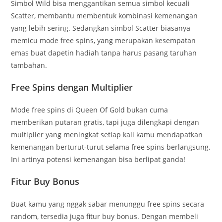
Simbol Wild bisa menggantikan semua simbol kecuali
Scatter, membantu membentuk kombinasi kemenangan
yang lebih sering. Sedangkan simbol Scatter biasanya
memicu mode free spins, yang merupakan kesempatan
emas buat dapetin hadiah tanpa harus pasang taruhan
tambahan.
Free Spins dengan Multiplier
Mode free spins di Queen Of Gold bukan cuma
memberikan putaran gratis, tapi juga dilengkapi dengan
multiplier yang meningkat setiap kali kamu mendapatkan
kemenangan berturut-turut selama free spins berlangsung.
Ini artinya potensi kemenangan bisa berlipat ganda!
Fitur Buy Bonus
Buat kamu yang nggak sabar menunggu free spins secara
random, tersedia juga fitur buy bonus. Dengan membeli