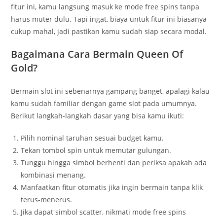
fitur ini, kamu langsung masuk ke mode free spins tanpa
harus muter dulu. Tapi ingat, biaya untuk fitur ini biasanya
cukup mahal, jadi pastikan kamu sudah siap secara modal.
Bagaimana Cara Bermain Queen Of
Gold?
Bermain slot ini sebenarnya gampang banget, apalagi kalau
kamu sudah familiar dengan game slot pada umumnya.
Berikut langkah-langkah dasar yang bisa kamu ikuti:
Pilih nominal taruhan sesuai budget kamu.
Tekan tombol spin untuk memutar gulungan.
Tunggu hingga simbol berhenti dan periksa apakah ada
kombinasi menang.
Manfaatkan fitur otomatis jika ingin bermain tanpa klik
terus-menerus.
Jika dapat simbol scatter, nikmati mode free spins