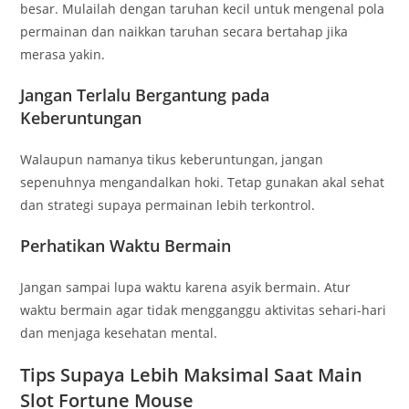
besar. Mulailah dengan taruhan kecil untuk mengenal pola
permainan dan naikkan taruhan secara bertahap jika
merasa yakin.
Jangan Terlalu Bergantung pada
Keberuntungan
Walaupun namanya tikus keberuntungan, jangan
sepenuhnya mengandalkan hoki. Tetap gunakan akal sehat
dan strategi supaya permainan lebih terkontrol.
Perhatikan Waktu Bermain
Jangan sampai lupa waktu karena asyik bermain. Atur
waktu bermain agar tidak mengganggu aktivitas sehari-hari
dan menjaga kesehatan mental.
Tips Supaya Lebih Maksimal Saat Main
Slot Fortune Mouse