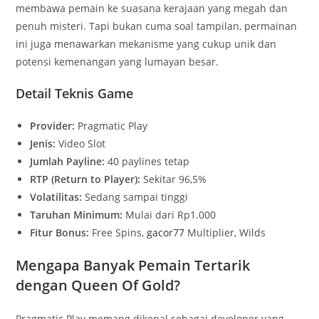
membawa pemain ke suasana kerajaan yang megah dan
penuh misteri. Tapi bukan cuma soal tampilan, permainan
ini juga menawarkan mekanisme yang cukup unik dan
potensi kemenangan yang lumayan besar.
Detail Teknis Game
Provider:
Pragmatic Play
Jenis:
Video Slot
Jumlah Payline:
40 paylines tetap
RTP (Return to Player):
Sekitar 96,5%
Volatilitas:
Sedang sampai tinggi
Taruhan Minimum:
Mulai dari Rp1.000
Fitur Bonus:
Free Spins,
gacor77
Multiplier, Wilds
Mengapa Banyak Pemain Tertarik
dengan Queen Of Gold?
Pragmatic Play memang dikenal sebagai developer yang