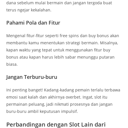
dana sebelum mulai bermain dan jangan tergoda buat
terus ngejar kekalahan.
Pahami Pola dan Fitur
Mengenal fitur-fitur seperti free spins dan buy bonus akan
membantu kamu menentukan strategi bermain. Misalnya,
kapan waktu yang tepat untuk menggunakan fitur buy
bonus atau kapan harus lebih sabar menunggu putaran
biasa.
Jangan Terburu-buru
Ini penting banget! Kadang-kadang pemain terlalu terbawa
emosi saat kalah dan akhirnya overbet. Ingat, slot itu
permainan peluang, jadi nikmati prosesnya dan jangan
buru-buru ambil keputusan impulsif.
Perbandingan dengan Slot Lain dari