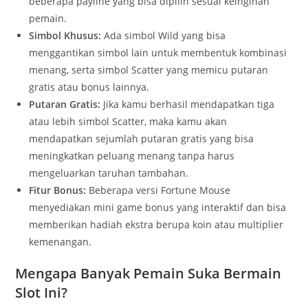
beberapa payline yang bisa dipilih sesuai keinginan
pemain.
Simbol Khusus:
Ada simbol Wild yang bisa
menggantikan simbol lain untuk membentuk kombinasi
menang, serta simbol Scatter yang memicu putaran
gratis atau bonus lainnya.
Putaran Gratis:
Jika kamu berhasil mendapatkan tiga
atau lebih simbol Scatter, maka kamu akan
mendapatkan sejumlah putaran gratis yang bisa
meningkatkan peluang menang tanpa harus
mengeluarkan taruhan tambahan.
Fitur Bonus:
Beberapa versi Fortune Mouse
menyediakan mini game bonus yang interaktif dan bisa
memberikan hadiah ekstra berupa koin atau multiplier
kemenangan.
Mengapa Banyak Pemain Suka Bermain
Slot Ini?