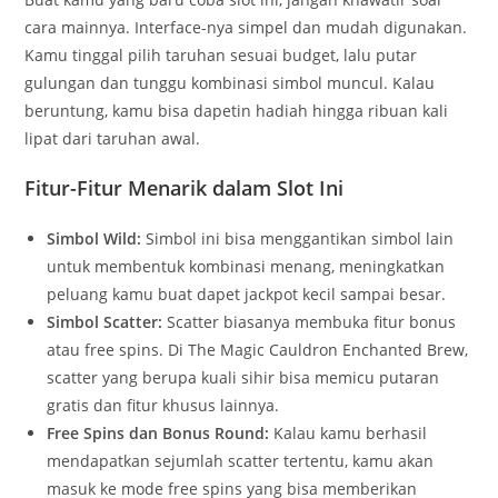
cara mainnya. Interface-nya simpel dan mudah digunakan.
Kamu tinggal pilih taruhan sesuai budget, lalu putar
gulungan dan tunggu kombinasi simbol muncul. Kalau
beruntung, kamu bisa dapetin hadiah hingga ribuan kali
lipat dari taruhan awal.
Fitur-Fitur Menarik dalam Slot Ini
Simbol Wild:
Simbol ini bisa menggantikan simbol lain
untuk membentuk kombinasi menang, meningkatkan
peluang kamu buat dapet jackpot kecil sampai besar.
Simbol Scatter:
Scatter biasanya membuka fitur bonus
atau free spins. Di The Magic Cauldron Enchanted Brew,
scatter yang berupa kuali sihir bisa memicu putaran
gratis dan fitur khusus lainnya.
Free Spins dan Bonus Round:
Kalau kamu berhasil
mendapatkan sejumlah scatter tertentu, kamu akan
masuk ke mode free spins yang bisa memberikan