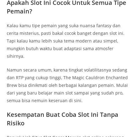
Apakah Slot Ini Cocok Untuk Semua Tipe
Pemain?
Kalau kamu tipe pemain yang suka nuansa fantasy dan
cerita misterius, pasti bakal cocok banget dengan slot ini.
Tapi kalau kamu lebih suka tema modern atau simpel,
mungkin butuh waktu buat adaptasi sama atmosfer
sihirnya.
Namun secara umum, karena tingkat volatilitasnya sedang
dan RTP yang cukup tinggi, The Magic Cauldron Enchanted
Brew bisa dinikmati oleh berbagai kalangan pemain. Mulai
dari yang baru belajar main slot sampai yang sudah pro,
semua bisa nemuin keseruan di sini.
Kesempatan Buat Coba Slot Ini Tanpa
Risiko