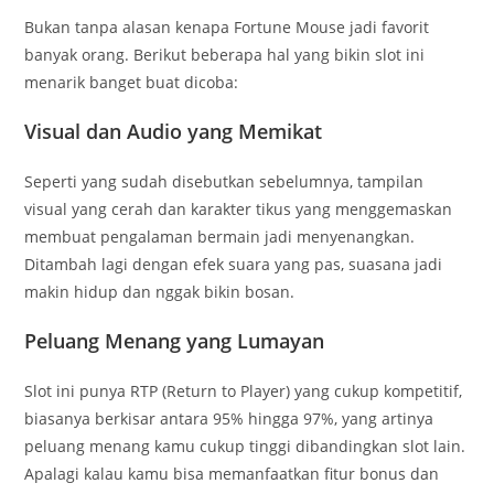
Bukan tanpa alasan kenapa Fortune Mouse jadi favorit
banyak orang. Berikut beberapa hal yang bikin slot ini
menarik banget buat dicoba:
Visual dan Audio yang Memikat
Seperti yang sudah disebutkan sebelumnya, tampilan
visual yang cerah dan karakter tikus yang menggemaskan
membuat pengalaman bermain jadi menyenangkan.
Ditambah lagi dengan efek suara yang pas, suasana jadi
makin hidup dan nggak bikin bosan.
Peluang Menang yang Lumayan
Slot ini punya RTP (Return to Player) yang cukup kompetitif,
biasanya berkisar antara 95% hingga 97%, yang artinya
peluang menang kamu cukup tinggi dibandingkan slot lain.
Apalagi kalau kamu bisa memanfaatkan fitur bonus dan