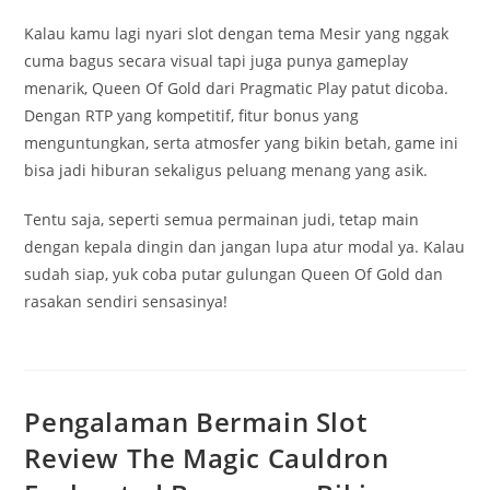
Kalau kamu lagi nyari slot dengan tema Mesir yang nggak
cuma bagus secara visual tapi juga punya gameplay
menarik, Queen Of Gold dari Pragmatic Play patut dicoba.
Dengan RTP yang kompetitif, fitur bonus yang
menguntungkan, serta atmosfer yang bikin betah, game ini
bisa jadi hiburan sekaligus peluang menang yang asik.
Tentu saja, seperti semua permainan judi, tetap main
dengan kepala dingin dan jangan lupa atur modal ya. Kalau
sudah siap, yuk coba putar gulungan Queen Of Gold dan
rasakan sendiri sensasinya!
Pengalaman Bermain Slot
Review The Magic Cauldron