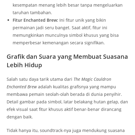
kesempatan menang lebih besar tanpa mengeluarkan
taruhan tambahan.
Fitur Enchanted Brew:
Ini fitur unik yang bikin
permainan jadi seru banget. Saat aktif, fitur ini
memungkinkan munculnya simbol khusus yang bisa
memperbesar kemenangan secara signifikan.
Grafik dan Suara yang Membuat Suasana
Lebih Hidup
Salah satu daya tarik utama dari
The Magic Cauldron
Enchanted Brew
adalah kualitas grafisnya yang mampu
membawa pemain seolah-olah berada di dunia penyihir.
Detail gambar pada simbol, latar belakang hutan gelap, dan
efek visual saat fitur khusus aktif benar-benar dirancang
dengan baik.
Tidak hanya itu, soundtrack-nya juga mendukung suasana