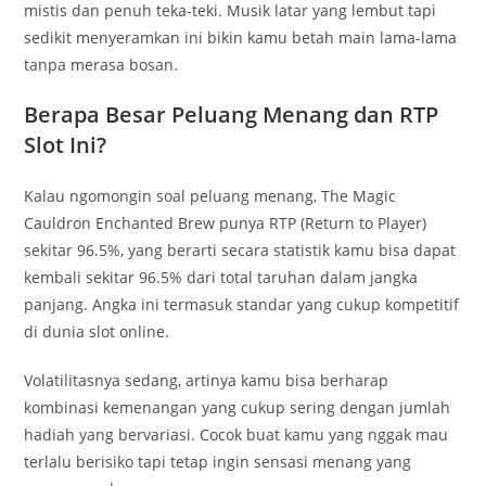
mistis dan penuh teka-teki. Musik latar yang lembut tapi
sedikit menyeramkan ini bikin kamu betah main lama-lama
tanpa merasa bosan.
Berapa Besar Peluang Menang dan RTP
Slot Ini?
Kalau ngomongin soal peluang menang, The Magic
Cauldron Enchanted Brew punya RTP (Return to Player)
sekitar 96.5%, yang berarti secara statistik kamu bisa dapat
kembali sekitar 96.5% dari total taruhan dalam jangka
panjang. Angka ini termasuk standar yang cukup kompetitif
di dunia slot online.
Volatilitasnya sedang, artinya kamu bisa berharap
kombinasi kemenangan yang cukup sering dengan jumlah
hadiah yang bervariasi. Cocok buat kamu yang nggak mau
terlalu berisiko tapi tetap ingin sensasi menang yang