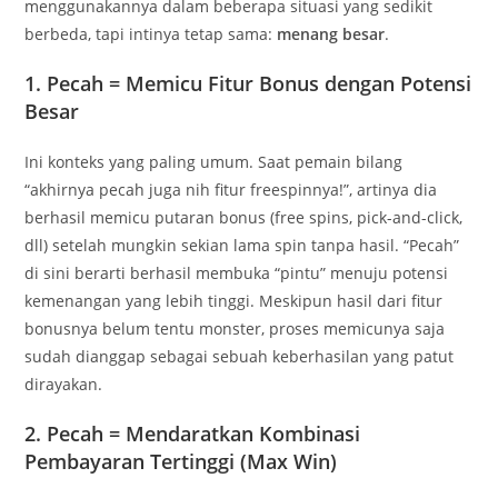
menggunakannya dalam beberapa situasi yang sedikit
berbeda, tapi intinya tetap sama:
menang besar
.
1. Pecah = Memicu Fitur Bonus dengan Potensi
Besar
Ini konteks yang paling umum. Saat pemain bilang
“akhirnya pecah juga nih fitur freespinnya!”, artinya dia
berhasil memicu putaran bonus (free spins, pick-and-click,
dll) setelah mungkin sekian lama spin tanpa hasil. “Pecah”
di sini berarti berhasil membuka “pintu” menuju potensi
kemenangan yang lebih tinggi. Meskipun hasil dari fitur
bonusnya belum tentu monster, proses memicunya saja
sudah dianggap sebagai sebuah keberhasilan yang patut
dirayakan.
2. Pecah = Mendaratkan Kombinasi
Pembayaran Tertinggi (Max Win)