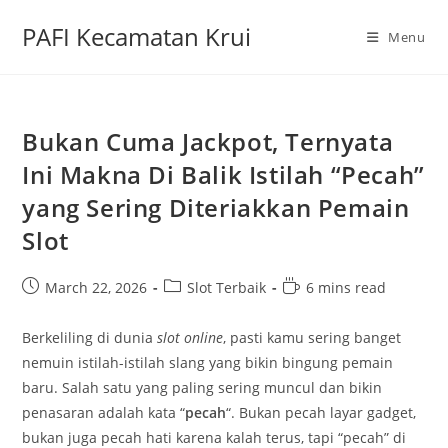
Skip
PAFI Kecamatan Krui
to
Menu
content
Bukan Cuma Jackpot, Ternyata
Ini Makna Di Balik Istilah “Pecah”
yang Sering Diteriakkan Pemain
Slot
Post
Post
Reading
March 22, 2026
Slot Terbaik
6 mins read
published:
category:
time:
Berkeliling di dunia
slot online
, pasti kamu sering banget
nemuin istilah-istilah slang yang bikin bingung pemain
baru. Salah satu yang paling sering muncul dan bikin
penasaran adalah kata “
pecah
“. Bukan pecah layar gadget,
bukan juga pecah hati karena kalah terus, tapi “pecah” di