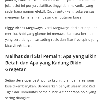
joker, slot ini punya volatilitas tinggi dan mekanika yang
sederhana namun efektif. Cocok untuk yang suka sensasi
mengejar kemenangan besar dari putaran biasa.
Piggy Riches Megaways:
Versi Megaways dari slot populer
mereka. Babi yang glamor ini menawarkan cara bermain
yang seru dengan cascading reels dan fitur free spins yang
bisa di-retrigger.
Melihat dari Sisi Pemain: Apa yang Bikin
Betah dan Apa yang Kadang Bikin
Gregetan
Setiap developer pasti punya keunggulan dan area yang
bisa dikembangkan. Berdasarkan banyak ulasan slot Red
Tiger dari komunitas pemain, berikut beberapa poin yang
sering diangkat.