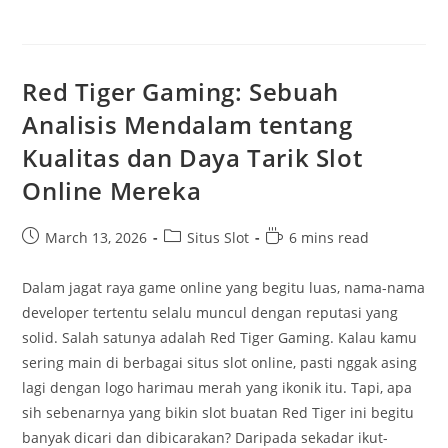
Red Tiger Gaming: Sebuah
Analisis Mendalam tentang
Kualitas dan Daya Tarik Slot
Online Mereka
Post
Post
Reading
March 13, 2026
Situs Slot
6 mins read
published:
category:
time:
Dalam jagat raya game online yang begitu luas, nama-nama
developer tertentu selalu muncul dengan reputasi yang
solid. Salah satunya adalah Red Tiger Gaming. Kalau kamu
sering main di berbagai situs slot online, pasti nggak asing
lagi dengan logo harimau merah yang ikonik itu. Tapi, apa
sih sebenarnya yang bikin slot buatan Red Tiger ini begitu
banyak dicari dan dibicarakan? Daripada sekadar ikut-