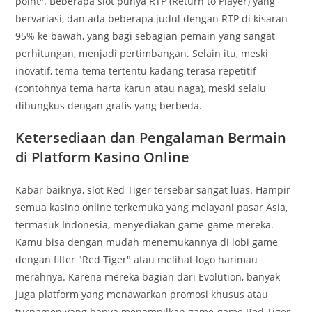
point". Beberapa slot punya RTP (Return to Player) yang
bervariasi, dan ada beberapa judul dengan RTP di kisaran
95% ke bawah, yang bagi sebagian pemain yang sangat
perhitungan, menjadi pertimbangan. Selain itu, meski
inovatif, tema-tema tertentu kadang terasa repetitif
(contohnya tema harta karun atau naga), meski selalu
dibungkus dengan grafis yang berbeda.
Ketersediaan dan Pengalaman Bermain
di Platform Kasino Online
Kabar baiknya, slot Red Tiger tersebar sangat luas. Hampir
semua kasino online terkemuka yang melayani pasar Asia,
termasuk Indonesia, menyediakan game-game mereka.
Kamu bisa dengan mudah menemukannya di lobi game
dengan filter "Red Tiger" atau melihat logo harimau
merahnya. Karena mereka bagian dari Evolution, banyak
juga platform yang menawarkan promosi khusus atau
turnamen yang hanya menampilkan game-game Red Tiger,