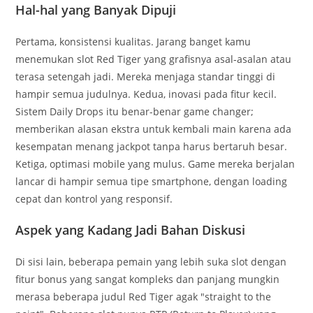
Hal-hal yang Banyak Dipuji
Pertama, konsistensi kualitas. Jarang banget kamu
menemukan slot Red Tiger yang grafisnya asal-asalan atau
terasa setengah jadi. Mereka menjaga standar tinggi di
hampir semua judulnya. Kedua, inovasi pada fitur kecil.
Sistem Daily Drops itu benar-benar game changer;
memberikan alasan ekstra untuk kembali main karena ada
kesempatan menang jackpot tanpa harus bertaruh besar.
Ketiga, optimasi mobile yang mulus. Game mereka berjalan
lancar di hampir semua tipe smartphone, dengan loading
cepat dan kontrol yang responsif.
Aspek yang Kadang Jadi Bahan Diskusi
Di sisi lain, beberapa pemain yang lebih suka slot dengan
fitur bonus yang sangat kompleks dan panjang mungkin
merasa beberapa judul Red Tiger agak "straight to the