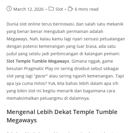
Post
Post
Reading
March 12, 2026
Slot
6 mins read
published:
category:
time:
Dunia slot online terus berinovasi, dan salah satu mekanik
yang benar-benar mengubah permainan adalah
Megaways. Nah, kalau kamu lagi nyari sensasi petualangan
dengan potensi kemenangan yang luar biasa, ada satu
judul yang selalu jadi perbincangan di kalangan pemain:
Slot Temple Tumble Megaways
. Gimana nggak, game
besutan Pragmatic Play ini sering disebut-sebut sebagai
slot yang lagi "
gacor
" atau sering ngasih kemenangan. Tapi
apa iya cuma mitos? Yuk, kita bahas lebih dalam apa sih
yang bikin slot ini begitu menarik dan bagaimana cara
memaksimalkan peluangmu di dalamnya.
Mengenal Lebih Dekat Temple Tumble
Megaways