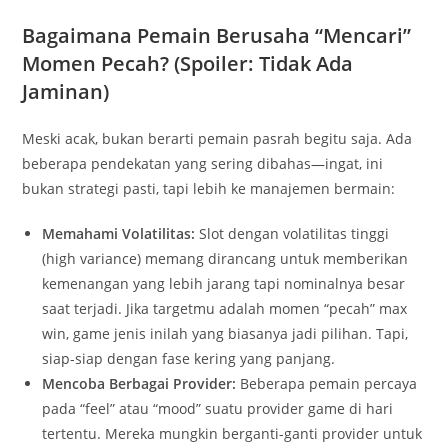
Bagaimana Pemain Berusaha “Mencari”
Momen Pecah? (Spoiler: Tidak Ada
Jaminan)
Meski acak, bukan berarti pemain pasrah begitu saja. Ada
beberapa pendekatan yang sering dibahas—ingat, ini
bukan strategi pasti, tapi lebih ke manajemen bermain:
Memahami Volatilitas:
Slot dengan volatilitas tinggi
(high variance) memang dirancang untuk memberikan
kemenangan yang lebih jarang tapi nominalnya besar
saat terjadi. Jika targetmu adalah momen “pecah” max
win, game jenis inilah yang biasanya jadi pilihan. Tapi,
siap-siap dengan fase kering yang panjang.
Mencoba Berbagai Provider:
Beberapa pemain percaya
pada “feel” atau “mood” suatu provider game di hari
tertentu. Mereka mungkin berganti-ganti provider untuk