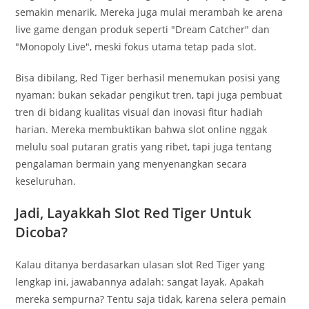
semakin menarik. Mereka juga mulai merambah ke arena
live game dengan produk seperti "Dream Catcher" dan
"Monopoly Live", meski fokus utama tetap pada slot.
Bisa dibilang, Red Tiger berhasil menemukan posisi yang
nyaman: bukan sekadar pengikut tren, tapi juga pembuat
tren di bidang kualitas visual dan inovasi fitur hadiah
harian. Mereka membuktikan bahwa slot online nggak
melulu soal putaran gratis yang ribet, tapi juga tentang
pengalaman bermain yang menyenangkan secara
keseluruhan.
Jadi, Layakkah Slot Red Tiger Untuk
Dicoba?
Kalau ditanya berdasarkan ulasan slot Red Tiger yang
lengkap ini, jawabannya adalah: sangat layak. Apakah
mereka sempurna? Tentu saja tidak, karena selera pemain