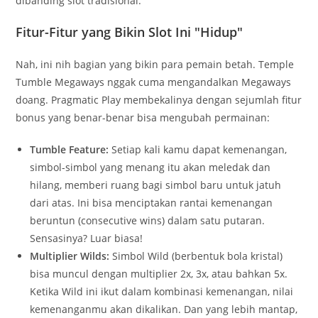
dibanding slot tradisional.
Fitur-Fitur yang Bikin Slot Ini "Hidup"
Nah, ini nih bagian yang bikin para pemain betah. Temple
Tumble Megaways nggak cuma mengandalkan Megaways
doang. Pragmatic Play membekalinya dengan sejumlah fitur
bonus yang benar-benar bisa mengubah permainan:
Tumble Feature:
Setiap kali kamu dapat kemenangan,
simbol-simbol yang menang itu akan meledak dan
hilang, memberi ruang bagi simbol baru untuk jatuh
dari atas. Ini bisa menciptakan rantai kemenangan
beruntun (consecutive wins) dalam satu putaran.
Sensasinya? Luar biasa!
Multiplier Wilds:
Simbol Wild (berbentuk bola kristal)
bisa muncul dengan multiplier 2x, 3x, atau bahkan 5x.
Ketika Wild ini ikut dalam kombinasi kemenangan, nilai
kemenanganmu akan dikalikan. Dan yang lebih mantap,