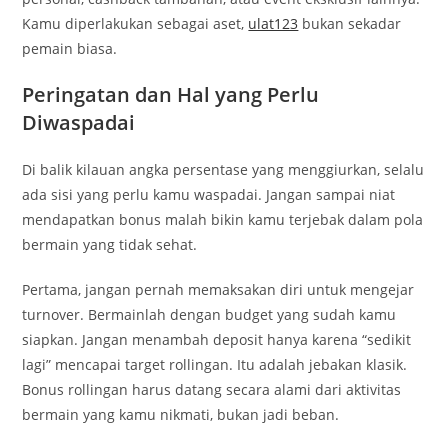
Kamu diperlakukan sebagai aset,
ulat123
bukan sekadar
pemain biasa.
Peringatan dan Hal yang Perlu
Diwaspadai
Di balik kilauan angka persentase yang menggiurkan, selalu
ada sisi yang perlu kamu waspadai. Jangan sampai niat
mendapatkan bonus malah bikin kamu terjebak dalam pola
bermain yang tidak sehat.
Pertama, jangan pernah memaksakan diri untuk mengejar
turnover. Bermainlah dengan budget yang sudah kamu
siapkan. Jangan menambah deposit hanya karena “sedikit
lagi” mencapai target rollingan. Itu adalah jebakan klasik.
Bonus rollingan harus datang secara alami dari aktivitas
bermain yang kamu nikmati, bukan jadi beban.