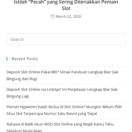
Istilah “Pecah” yang Sering Diteriakkan Pemain
Slot
March 22, 2026
Pre
Es
to
Recent Posts
clo
the
Deposit Slot Online Pakai BRI? Simak Panduan Lengkap Biar Gak
sea
Bingung dan Rugi
pan
Deposit Slot Online via LinkAja? Ini Penjelasan Lengkap Biar Gak
Bingung Lagi
Pernah Ngalamin Kalah Muluz di Slot Online? Mungkin Belum Pilih
Situs Slot Terpercaya Nomor Satu Resmi yang Tepat
Rahasia di Balik Akun WSO Slot Online yang Wajib Kamu Tahu
Sebelum Mulai Main