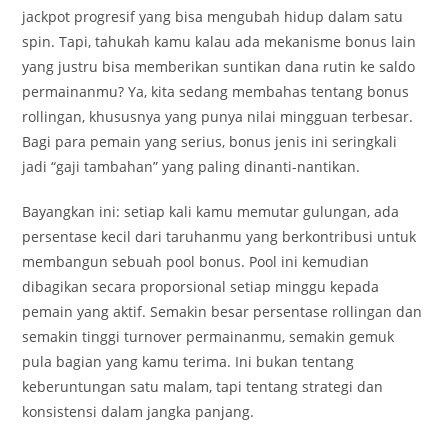
jackpot progresif yang bisa mengubah hidup dalam satu
spin. Tapi, tahukah kamu kalau ada mekanisme bonus lain
yang justru bisa memberikan suntikan dana rutin ke saldo
permainanmu? Ya, kita sedang membahas tentang bonus
rollingan, khususnya yang punya nilai mingguan terbesar.
Bagi para pemain yang serius, bonus jenis ini seringkali
jadi “gaji tambahan” yang paling dinanti-nantikan.
Bayangkan ini: setiap kali kamu memutar gulungan, ada
persentase kecil dari taruhanmu yang berkontribusi untuk
membangun sebuah pool bonus. Pool ini kemudian
dibagikan secara proporsional setiap minggu kepada
pemain yang aktif. Semakin besar persentase rollingan dan
semakin tinggi turnover permainanmu, semakin gemuk
pula bagian yang kamu terima. Ini bukan tentang
keberuntungan satu malam, tapi tentang strategi dan
konsistensi dalam jangka panjang.