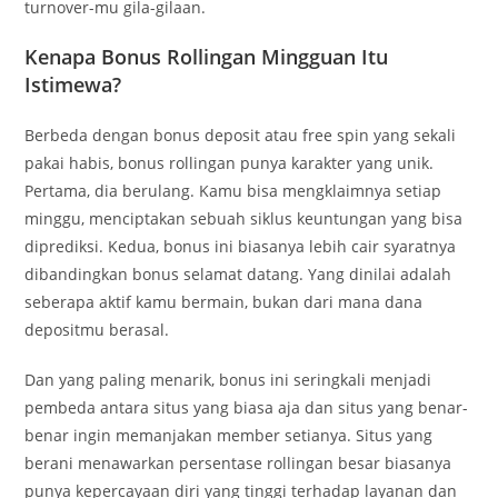
turnover-mu gila-gilaan.
Kenapa Bonus Rollingan Mingguan Itu
Istimewa?
Berbeda dengan bonus deposit atau free spin yang sekali
pakai habis, bonus rollingan punya karakter yang unik.
Pertama, dia berulang. Kamu bisa mengklaimnya setiap
minggu, menciptakan sebuah siklus keuntungan yang bisa
diprediksi. Kedua, bonus ini biasanya lebih cair syaratnya
dibandingkan bonus selamat datang. Yang dinilai adalah
seberapa aktif kamu bermain, bukan dari mana dana
depositmu berasal.
Dan yang paling menarik, bonus ini seringkali menjadi
pembeda antara situs yang biasa aja dan situs yang benar-
benar ingin memanjakan member setianya. Situs yang
berani menawarkan persentase rollingan besar biasanya
punya kepercayaan diri yang tinggi terhadap layanan dan