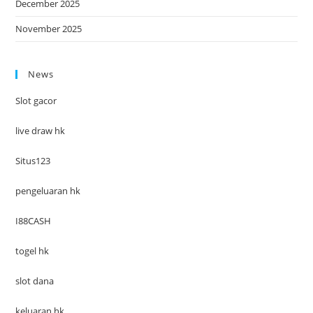
December 2025
November 2025
News
Slot gacor
live draw hk
Situs123
pengeluaran hk
I88CASH
togel hk
slot dana
keluaran hk