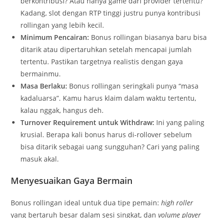
berkontribusi? Atau hanya game dari provider tertentu?
Kadang, slot dengan RTP tinggi justru punya kontribusi
rollingan yang lebih kecil.
Minimum Pencairan:
Bonus rollingan biasanya baru bisa
ditarik atau dipertaruhkan setelah mencapai jumlah
tertentu. Pastikan targetnya realistis dengan gaya
bermainmu.
Masa Berlaku:
Bonus rollingan seringkali punya “masa
kadaluarsa”. Kamu harus klaim dalam waktu tertentu,
kalau nggak, hangus deh.
Turnover Requirement untuk Withdraw:
Ini yang paling
krusial. Berapa kali bonus harus di-rollover sebelum
bisa ditarik sebagai uang sungguhan? Cari yang paling
masuk akal.
Menyesuaikan Gaya Bermain
Bonus rollingan ideal untuk dua tipe pemain:
high roller
yang bertaruh besar dalam sesi singkat, dan
volume player