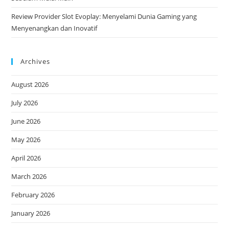
Review Provider Slot Evoplay: Menyelami Dunia Gaming yang
Menyenangkan dan Inovatif
Archives
August 2026
July 2026
June 2026
May 2026
April 2026
March 2026
February 2026
January 2026