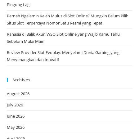
Bingung Lagi
Pernah Ngalamin Kalah Muluz di Slot Online? Mungkin Belum Pilih
Situs Slot Terpercaya Nomor Satu Resmi yang Tepat
Rahasia di Balik Akun WSO Slot Online yang Wajib Kamu Tahu
Sebelum Mulai Main
Review Provider Slot Evoplay: Menyelami Dunia Gaming yang
Menyenangkan dan Inovatif
Archives
August 2026
July 2026
June 2026
May 2026
April 2026