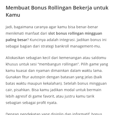
Membuat Bonus Rollingan Bekerja untuk
Kamu
Jadi, bagaimana caranya agar kamu bisa benar-benar
menikmati manfaat dari
slot bonus rollingan mingguan
paling besar
? Kuncinya adalah integrasi. Jadikan bonus ini
sebagai bagian dari strategi bankroll management-mu.
Aliokasikan sebagian kecil dari kemenangan atau saldomu
khusus untuk sesi “membangun rollingan”. Pilih game yang
kamu kuasai dan nyaman dimainkan dalam waktu lama.
Gunakan fitur autospin dengan batasan yang jelas (baik
batas waktu maupun kekalahan). Setelah bonus mingguan
cair, pisahkan. Bisa kamu jadikan modal untuk bermain
lebih agresif di game favorit, atau justru kamu tarik
sebagian sebagai profit nyata.
Dengan pendekatan yang disiplin dan informatif, bonus