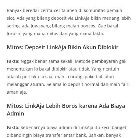
Banyak beredar cerita-cerita aneh di komunitas pemain
slot. Ada yang bilang deposit via LinkAja bikin menang lebih
sering, ada juga yang bilang malah boncos. Gue bakal
lurusin yang mana mitos dan yang mana fakta.
Mitos: Deposit LinkAja Bikin Akun Diblokir
Fakta:
Nggak benar sama sekali. Metode pembayaran gak
menentukan lo bakal diblokir atau tidak. Yang nentuin
adalah perilaku lo saat main: curang, pake bot, atau
melanggar aturan. Selama lo deposit normal dan main fair,
aman aja.
Mitos: LinkAja Lebih Boros karena Ada Biaya
Admin
Fakta:
Sebenarnya biaya admin di LinkAja itu kecil banget
dibandingin biaya transfer antar bank. Bahkan, banyak