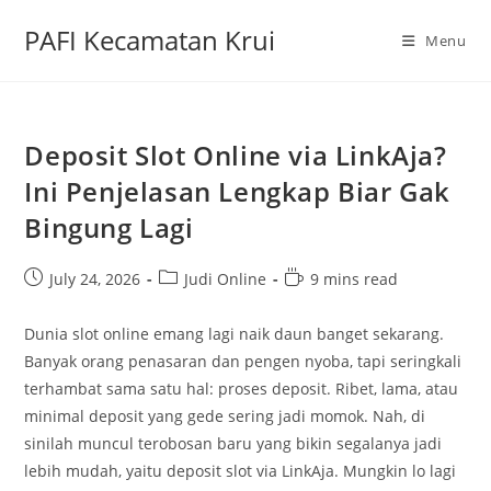
Skip
PAFI Kecamatan Krui
to
Menu
content
Deposit Slot Online via LinkAja?
Ini Penjelasan Lengkap Biar Gak
Bingung Lagi
Post
Post
Reading
July 24, 2026
Judi Online
9 mins read
published:
category:
time:
Dunia slot online emang lagi naik daun banget sekarang.
Banyak orang penasaran dan pengen nyoba, tapi seringkali
terhambat sama satu hal: proses deposit. Ribet, lama, atau
minimal deposit yang gede sering jadi momok. Nah, di
sinilah muncul terobosan baru yang bikin segalanya jadi
lebih mudah, yaitu deposit slot via LinkAja. Mungkin lo lagi