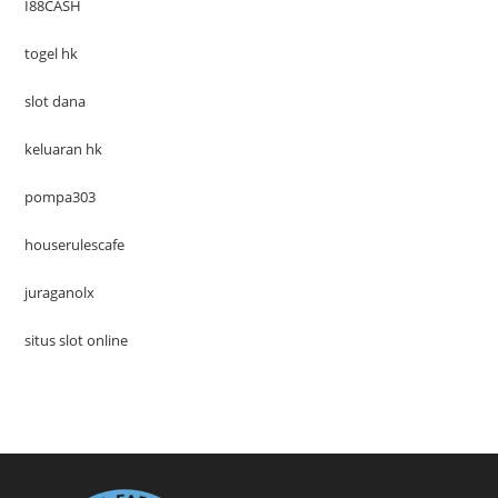
I88CASH
togel hk
slot dana
keluaran hk
pompa303
houserulescafe
juraganolx
situs slot online