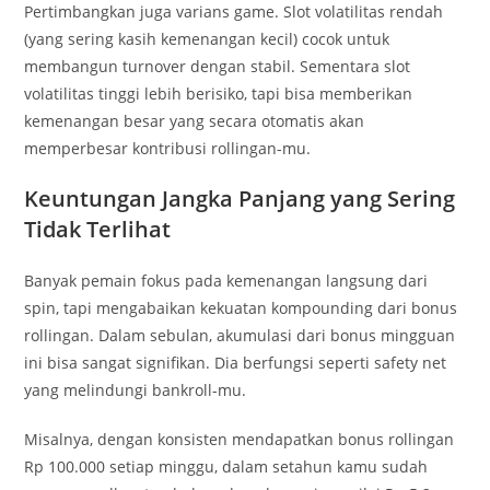
Pertimbangkan juga varians game. Slot volatilitas rendah
(yang sering kasih kemenangan kecil) cocok untuk
membangun turnover dengan stabil. Sementara slot
volatilitas tinggi lebih berisiko, tapi bisa memberikan
kemenangan besar yang secara otomatis akan
memperbesar kontribusi rollingan-mu.
Keuntungan Jangka Panjang yang Sering
Tidak Terlihat
Banyak pemain fokus pada kemenangan langsung dari
spin, tapi mengabaikan kekuatan kompounding dari bonus
rollingan. Dalam sebulan, akumulasi dari bonus mingguan
ini bisa sangat signifikan. Dia berfungsi seperti safety net
yang melindungi bankroll-mu.
Misalnya, dengan konsisten mendapatkan bonus rollingan
Rp 100.000 setiap minggu, dalam setahun kamu sudah