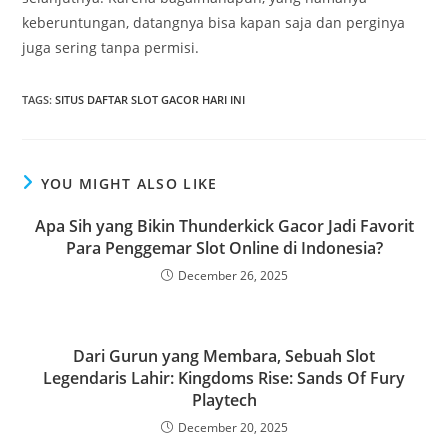
keberuntungan, datangnya bisa kapan saja dan perginya
juga sering tanpa permisi.
TAGS
:
SITUS DAFTAR SLOT GACOR HARI INI
YOU MIGHT ALSO LIKE
Apa Sih yang Bikin Thunderkick Gacor Jadi Favorit
Para Penggemar Slot Online di Indonesia?
December 26, 2025
Dari Gurun yang Membara, Sebuah Slot
Legendaris Lahir: Kingdoms Rise: Sands Of Fury
Playtech
December 20, 2025