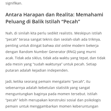
signifikan.
Antara Harapan dan Realita: Memahami
Peluang di Balik Istilah “Pecah”
Nah, di sinilah kita perlu sedikit realistis. Meskipun istilah
“pecah” terasa sangat teknis dan seolah-olah ada triknya,
penting untuk diingat bahwa
slot online
modern bekerja
dengan Random Number Generator (RNG) yang murni
acak. Tidak ada siklus, tidak ada waktu yang tepat, dan tidak
ada mesin yang “sudah waktunya” untuk pecah. Setiap
putaran adalah kejadian independen.
Jadi, ketika seorang pemain mengalami “pecah”, itu
sebenarnya adalah kebetulan statistik yang sangat
menguntungkan baginya pada momen tersebut. Istilah
“pecah” lebih merupakan konstruksi sosial dan psikologis
pemain untuk menggambarkan momen keberuntungan