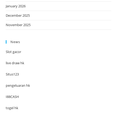
January 2026
December 2025
November 2025
News
Slot gacor
live draw hk
Situs123
pengeluaran hk
I88CASH
togel hk