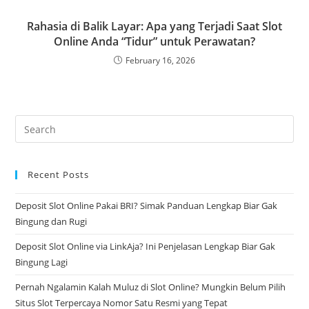
Rahasia di Balik Layar: Apa yang Terjadi Saat Slot
Online Anda “Tidur” untuk Perawatan?
February 16, 2026
Pre
Es
to
Recent Posts
clo
the
Deposit Slot Online Pakai BRI? Simak Panduan Lengkap Biar Gak
sea
Bingung dan Rugi
pan
Deposit Slot Online via LinkAja? Ini Penjelasan Lengkap Biar Gak
Bingung Lagi
Pernah Ngalamin Kalah Muluz di Slot Online? Mungkin Belum Pilih
Situs Slot Terpercaya Nomor Satu Resmi yang Tepat