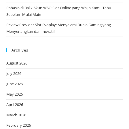
Rahasia di Balik Akun WSO Slot Online yang Wajib Kamu Tahu
Sebelum Mulai Main
Review Provider Slot Evoplay: Menyelami Dunia Gaming yang
Menyenangkan dan Inovatif
Archives
August 2026
July 2026
June 2026
May 2026
April 2026
March 2026
February 2026