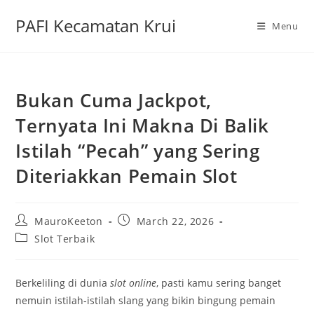
Skip
PAFI Kecamatan Krui
to
Menu
content
Bukan Cuma Jackpot,
Ternyata Ini Makna Di Balik
Istilah “Pecah” yang Sering
Diteriakkan Pemain Slot
Post
Post
MauroKeeton
March 22, 2026
author:
published:
Post
Slot Terbaik
category:
Berkeliling di dunia
slot online
, pasti kamu sering banget
nemuin istilah-istilah slang yang bikin bingung pemain