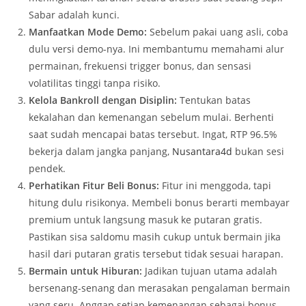
Sabar adalah kunci.
Manfaatkan Mode Demo:
Sebelum pakai uang asli, coba
dulu versi demo-nya. Ini membantumu memahami alur
permainan, frekuensi trigger bonus, dan sensasi
volatilitas tinggi tanpa risiko.
Kelola Bankroll dengan Disiplin:
Tentukan batas
kekalahan dan kemenangan sebelum mulai. Berhenti
saat sudah mencapai batas tersebut. Ingat, RTP 96.5%
bekerja dalam jangka panjang,
Nusantara4d
bukan sesi
pendek.
Perhatikan Fitur Beli Bonus:
Fitur ini menggoda, tapi
hitung dulu risikonya. Membeli bonus berarti membayar
premium untuk langsung masuk ke putaran gratis.
Pastikan sisa saldomu masih cukup untuk bermain jika
hasil dari putaran gratis tersebut tidak sesuai harapan.
Bermain untuk Hiburan:
Jadikan tujuan utama adalah
bersenang-senang dan merasakan pengalaman bermain
yang seru. Anggap setiap kemenangan sebagai bonus