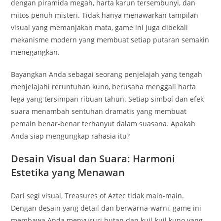
dengan piramida megah, harta karun tersembunyi, dan
mitos penuh misteri. Tidak hanya menawarkan tampilan
visual yang memanjakan mata, game ini juga dibekali
mekanisme modern yang membuat setiap putaran semakin
menegangkan.
Bayangkan Anda sebagai seorang penjelajah yang tengah
menjelajahi reruntuhan kuno, berusaha menggali harta
lega yang tersimpan ribuan tahun. Setiap simbol dan efek
suara menambah sentuhan dramatis yang membuat
pemain benar-benar terhanyut dalam suasana. Apakah
Anda siap mengungkap rahasia itu?
Desain Visual dan Suara: Harmoni
Estetika yang Menawan
Dari segi visual, Treasures of Aztec tidak main-main.
Dengan desain yang detail dan berwarna-warni, game ini
membawa Anda menyusuri hutan dan kuil-kuil kuno yang