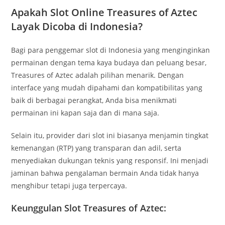
Apakah Slot Online Treasures of Aztec
Layak Dicoba di Indonesia?
Bagi para penggemar slot di Indonesia yang menginginkan
permainan dengan tema kaya budaya dan peluang besar,
Treasures of Aztec adalah pilihan menarik. Dengan
interface yang mudah dipahami dan kompatibilitas yang
baik di berbagai perangkat, Anda bisa menikmati
permainan ini kapan saja dan di mana saja.
Selain itu, provider dari slot ini biasanya menjamin tingkat
kemenangan (RTP) yang transparan dan adil, serta
menyediakan dukungan teknis yang responsif. Ini menjadi
jaminan bahwa pengalaman bermain Anda tidak hanya
menghibur tetapi juga terpercaya.
Keunggulan Slot Treasures of Aztec: