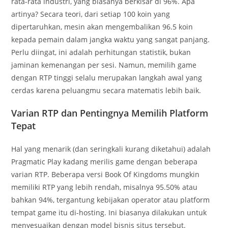
rata-rata industri, yang biasanya berkisar di 96%. Apa
artinya? Secara teori, dari setiap 100 koin yang
dipertaruhkan, mesin akan mengembalikan 96.5 koin
kepada pemain dalam jangka waktu yang sangat panjang.
Perlu diingat, ini adalah perhitungan statistik, bukan
jaminan kemenangan per sesi. Namun, memilih game
dengan RTP tinggi selalu merupakan langkah awal yang
cerdas karena peluangmu secara matematis lebih baik.
Varian RTP dan Pentingnya Memilih Platform
Tepat
Hal yang menarik (dan seringkali kurang diketahui) adalah
Pragmatic Play kadang merilis game dengan beberapa
varian RTP. Beberapa versi Book Of Kingdoms mungkin
memiliki RTP yang lebih rendah, misalnya 95.50% atau
bahkan 94%, tergantung kebijakan operator atau platform
tempat game itu di-hosting. Ini biasanya dilakukan untuk
menyesuaikan dengan model bisnis situs tersebut.