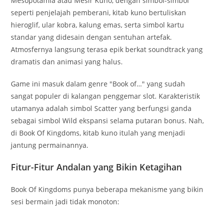
Mesopotamia atau Mesir Kuno, dengan simbol-simbol
seperti penjelajah pemberani, kitab kuno bertuliskan
hieroglif, ular kobra, kalung emas, serta simbol kartu
standar yang didesain dengan sentuhan artefak.
Atmosfernya langsung terasa epik berkat soundtrack yang
dramatis dan animasi yang halus.
Game ini masuk dalam genre "Book of…" yang sudah
sangat populer di kalangan penggemar slot. Karakteristik
utamanya adalah simbol Scatter yang berfungsi ganda
sebagai simbol Wild ekspansi selama putaran bonus. Nah,
di Book Of Kingdoms, kitab kuno itulah yang menjadi
jantung permainannya.
Fitur-Fitur Andalan yang Bikin Ketagihan
Book Of Kingdoms punya beberapa mekanisme yang bikin
sesi bermain jadi tidak monoton: