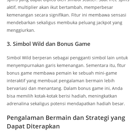
aktif, multiplier akan ikut bertambah, memperbesar
kemenangan secara signifikan. Fitur ini membawa sensasi
mendebarkan sekaligus membuka peluang jackpot yang
menggiurkan.
3. Simbol Wild dan Bonus Game
Simbol Wild berperan sebagai pengganti simbol lain untuk
menyempurnakan garis kemenangan. Sementara itu, fitur
bonus game membawa pemain ke sebuah mini-game
interaktif yang membuat pengalaman bermain lebih
bervariasi dan menantang. Dalam bonus game ini, Anda
bisa memilih kotak-kotak berisi hadiah, meningkatkan
adrenalina sekaligus potensi mendapatkan hadiah besar.
Pengalaman Bermain dan Strategi yang
Dapat Diterapkan