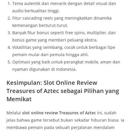
Tema autentik dan menarik dengan detail visual dan
audio berkualitas tinggi.
Fitur cascading reels yang meningkatkan dinamika
kemenangan berturut-turut.
Banyak fitur bonus seperti free spins, multiplier, dan
bonus game yang memberi peluang ekstra.
Volatilitas yang seimbang, cocok untuk berbagai tipe
pemain mulai dari pemula hingga ahli.
Optimasi yang baik untuk perangkat mobile, aman dan
nyaman digunakan di Indonesia.
Kesimpulan: Slot Online Review
Treasures of Aztec sebagai Pilihan yang
Memikat
Melalui
slot online review Treasures of Aztec
ini, sudah
jelas bahwa game tersebut bukan sekadar hiburan biasa. Ia
membawa pemain pada sebuah perjalanan mendalam