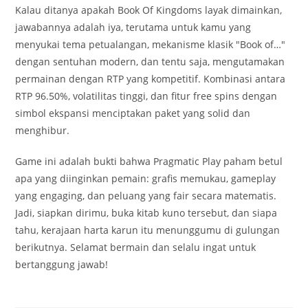
Kalau ditanya apakah Book Of Kingdoms layak dimainkan,
jawabannya adalah iya, terutama untuk kamu yang
menyukai tema petualangan, mekanisme klasik "Book of…"
dengan sentuhan modern, dan tentu saja, mengutamakan
permainan dengan RTP yang kompetitif. Kombinasi antara
RTP 96.50%, volatilitas tinggi, dan fitur free spins dengan
simbol ekspansi menciptakan paket yang solid dan
menghibur.
Game ini adalah bukti bahwa Pragmatic Play paham betul
apa yang diinginkan pemain: grafis memukau, gameplay
yang engaging, dan peluang yang fair secara matematis.
Jadi, siapkan dirimu, buka kitab kuno tersebut, dan siapa
tahu, kerajaan harta karun itu menunggumu di gulungan
berikutnya. Selamat bermain dan selalu ingat untuk
bertanggung jawab!