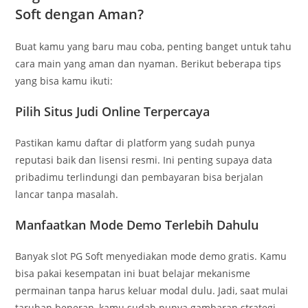
Soft dengan Aman?
Buat kamu yang baru mau coba, penting banget untuk tahu
cara main yang aman dan nyaman. Berikut beberapa tips
yang bisa kamu ikuti:
Pilih Situs Judi Online Terpercaya
Pastikan kamu daftar di platform yang sudah punya
reputasi baik dan lisensi resmi. Ini penting supaya data
pribadimu terlindungi dan pembayaran bisa berjalan
lancar tanpa masalah.
Manfaatkan Mode Demo Terlebih Dahulu
Banyak slot PG Soft menyediakan mode demo gratis. Kamu
bisa pakai kesempatan ini buat belajar mekanisme
permainan tanpa harus keluar modal dulu. Jadi, saat mulai
taruhan beneran, kamu sudah punya gambaran strategi