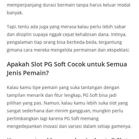
memperpanjang durasi bermain tanpa harus keluar modal
banyak.
Tapi, tentu ada juga yang merasa kalau perlu lebih sabar
dan disiplin supaya nggak cepat kehabisan dana. Intinya,
pengalaman tiap orang bisa berbeda-beda, tergantung
gimana cara mereka mengelola permainan dan ekspektasi.
Apakah Slot PG Soft Cocok untuk Semua
Jenis Pemain?
Kalau kamu tipe pemain yang suka tantangan dengan
tampilan menarik dan fitur lengkap, PG Soft bisa jadi
pilihan yang pas. Namun, kalau kamu lebih suka slot yang
sangat sederhana dan minim gangguan, mungkin perlu
pertimbangkan lagi karena PG Soft memang
mengedepankan inovasi dan variasi dalam setiap gamenya.