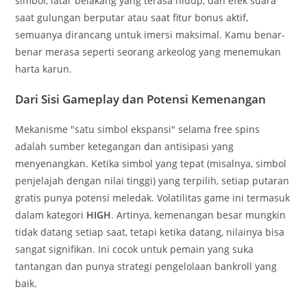
simbol, latar belakang yang terasa hidup, dan efek suara
saat gulungan berputar atau saat fitur bonus aktif,
semuanya dirancang untuk imersi maksimal. Kamu benar-
benar merasa seperti seorang arkeolog yang menemukan
harta karun.
Dari Sisi Gameplay dan Potensi Kemenangan
Mekanisme "satu simbol ekspansi" selama free spins
adalah sumber ketegangan dan antisipasi yang
menyenangkan. Ketika simbol yang tepat (misalnya, simbol
penjelajah dengan nilai tinggi) yang terpilih, setiap putaran
gratis punya potensi meledak. Volatilitas game ini termasuk
dalam kategori
HIGH
. Artinya, kemenangan besar mungkin
tidak datang setiap saat, tetapi ketika datang, nilainya bisa
sangat signifikan. Ini cocok untuk pemain yang suka
tantangan dan punya strategi pengelolaan bankroll yang
baik.