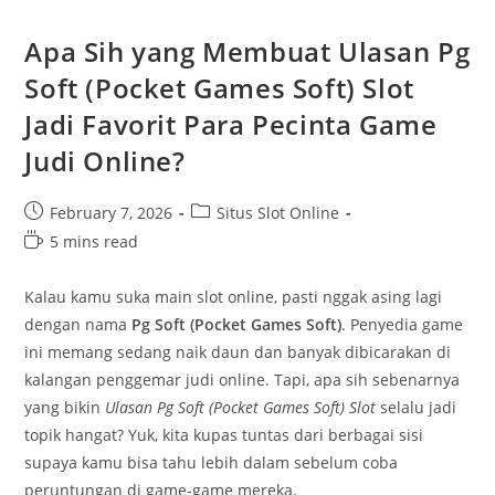
Apa Sih yang Membuat Ulasan Pg
Soft (Pocket Games Soft) Slot
Jadi Favorit Para Pecinta Game
Judi Online?
Post
Post
February 7, 2026
Situs Slot Online
published:
category:
Reading
5 mins read
time:
Kalau kamu suka main slot online, pasti nggak asing lagi
dengan nama
Pg Soft (Pocket Games Soft)
. Penyedia game
ini memang sedang naik daun dan banyak dibicarakan di
kalangan penggemar judi online. Tapi, apa sih sebenarnya
yang bikin
Ulasan Pg Soft (Pocket Games Soft) Slot
selalu jadi
topik hangat? Yuk, kita kupas tuntas dari berbagai sisi
supaya kamu bisa tahu lebih dalam sebelum coba
peruntungan di game-game mereka.