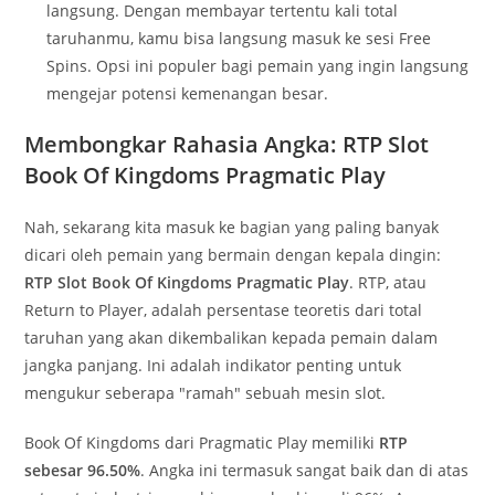
langsung. Dengan membayar tertentu kali total
taruhanmu, kamu bisa langsung masuk ke sesi Free
Spins. Opsi ini populer bagi pemain yang ingin langsung
mengejar potensi kemenangan besar.
Membongkar Rahasia Angka: RTP Slot
Book Of Kingdoms Pragmatic Play
Nah, sekarang kita masuk ke bagian yang paling banyak
dicari oleh pemain yang bermain dengan kepala dingin:
RTP Slot Book Of Kingdoms Pragmatic Play
. RTP, atau
Return to Player, adalah persentase teoretis dari total
taruhan yang akan dikembalikan kepada pemain dalam
jangka panjang. Ini adalah indikator penting untuk
mengukur seberapa "ramah" sebuah mesin slot.
Book Of Kingdoms dari Pragmatic Play memiliki
RTP
sebesar 96.50%
. Angka ini termasuk sangat baik dan di atas