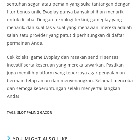
sentuhan segar, atau pemain yang suka tantangan dengan
fitur bonus unik, Evoplay punya banyak pilihan menarik
untuk dicoba. Dengan teknologi terkini, gameplay yang
menarik, dan kualitas visual yang menawan, mereka adalah
salah satu provider yang patut diperhitungkan di daftar
permainan Anda.
Cek koleksi game Evoplay dan rasakan sendiri sensasi
inovatif serta keseruan yang mereka tawarkan. Pastikan
juga memilih platform yang tepercaya agar pengalaman
bermain tetap aman dan menyenangkan. Selamat mencoba
dan semoga keberuntungan selalu menyertai langkah
Anda!
TAGS
:
SLOT PALING GACOR
YOU MIGHT ALSO LIKE