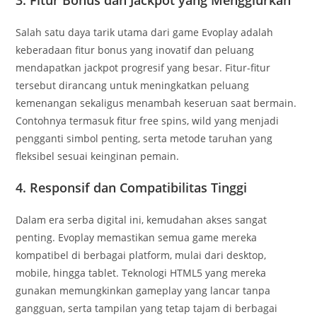
3. Fitur Bonus dan Jackpot yang Menggiurkan
Salah satu daya tarik utama dari game Evoplay adalah
keberadaan fitur bonus yang inovatif dan peluang
mendapatkan jackpot progresif yang besar. Fitur-fitur
tersebut dirancang untuk meningkatkan peluang
kemenangan sekaligus menambah keseruan saat bermain.
Contohnya termasuk fitur free spins, wild yang menjadi
pengganti simbol penting, serta metode taruhan yang
fleksibel sesuai keinginan pemain.
4. Responsif dan Compatibilitas Tinggi
Dalam era serba digital ini, kemudahan akses sangat
penting. Evoplay memastikan semua game mereka
kompatibel di berbagai platform, mulai dari desktop,
mobile, hingga tablet. Teknologi HTML5 yang mereka
gunakan memungkinkan gameplay yang lancar tanpa
gangguan, serta tampilan yang tetap tajam di berbagai