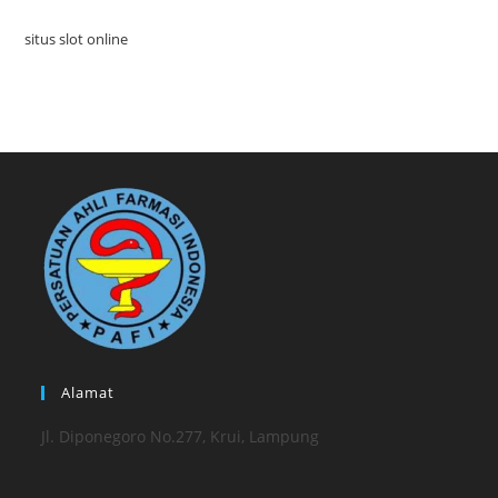
situs slot online
Alamat
Jl. Diponegoro No.277, Krui, Lampung