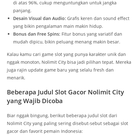
di atas 96%, cukup menguntungkan untuk jangka
panjang.
Desain Visual dan Audio:
Grafis keren dan sound effect
yang bikin pengalaman main makin hidup.
Bonus dan Free Spins:
Fitur bonus yang variatif dan
mudah dipicu, bikin peluang menang makin besar.
Kalau kamu cari game slot yang punya karakter unik dan
nggak monoton, Nolimit City bisa jadi pilihan tepat. Mereka
juga rajin update game baru yang selalu fresh dan
menarik.
Beberapa Judul Slot Gacor Nolimit City
yang Wajib Dicoba
Biar nggak bingung, berikut beberapa judul slot dari
Nolimit City yang paling sering disebut-sebut sebagai slot
gacor dan favorit pemain Indonesia: