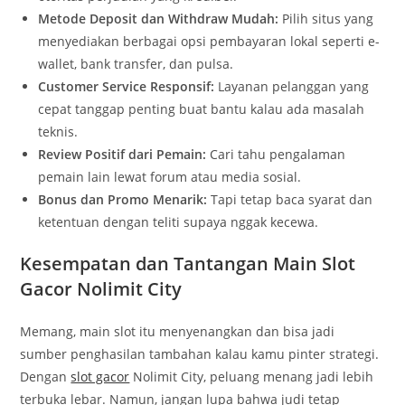
Metode Deposit dan Withdraw Mudah:
Pilih situs yang
menyediakan berbagai opsi pembayaran lokal seperti e-
wallet, bank transfer, dan pulsa.
Customer Service Responsif:
Layanan pelanggan yang
cepat tanggap penting buat bantu kalau ada masalah
teknis.
Review Positif dari Pemain:
Cari tahu pengalaman
pemain lain lewat forum atau media sosial.
Bonus dan Promo Menarik:
Tapi tetap baca syarat dan
ketentuan dengan teliti supaya nggak kecewa.
Kesempatan dan Tantangan Main Slot
Gacor Nolimit City
Memang, main slot itu menyenangkan dan bisa jadi
sumber penghasilan tambahan kalau kamu pinter strategi.
Dengan
slot gacor
Nolimit City, peluang menang jadi lebih
terbuka lebar. Namun, jangan lupa bahwa judi tetap