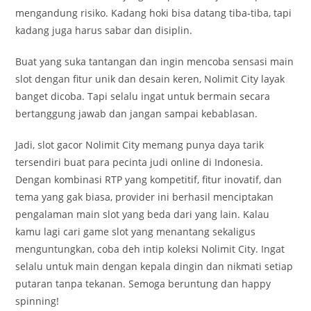
mengandung risiko. Kadang hoki bisa datang tiba-tiba, tapi
kadang juga harus sabar dan disiplin.
Buat yang suka tantangan dan ingin mencoba sensasi main
slot dengan fitur unik dan desain keren, Nolimit City layak
banget dicoba. Tapi selalu ingat untuk bermain secara
bertanggung jawab dan jangan sampai kebablasan.
Jadi, slot gacor Nolimit City memang punya daya tarik
tersendiri buat para pecinta judi online di Indonesia.
Dengan kombinasi RTP yang kompetitif, fitur inovatif, dan
tema yang gak biasa, provider ini berhasil menciptakan
pengalaman main slot yang beda dari yang lain. Kalau
kamu lagi cari game slot yang menantang sekaligus
menguntungkan, coba deh intip koleksi Nolimit City. Ingat
selalu untuk main dengan kepala dingin dan nikmati setiap
putaran tanpa tekanan. Semoga beruntung dan happy
spinning!