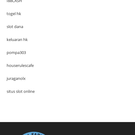
I88CASH
togel hk
slot dana
keluaran hk
pompa303
houserulescafe
juraganolx
situs slot online