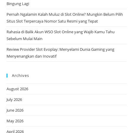
Bingung Lagi
Pernah Ngalamin Kalah Muluz di Slot Online? Mungkin Belum Pilih
Situs Slot Terpercaya Nomor Satu Resmi yang Tepat
Rahasia di Balik Akun WSO Slot Online yang Wajib Kamu Tahu
Sebelum Mulai Main
Review Provider Slot Evoplay: Menyelami Dunia Gaming yang
Menyenangkan dan Inovatif
Archives
August 2026
July 2026
June 2026
May 2026
April 2026