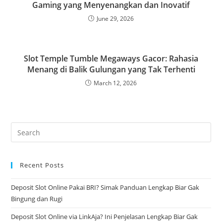
Gaming yang Menyenangkan dan Inovatif
June 29, 2026
Slot Temple Tumble Megaways Gacor: Rahasia
Menang di Balik Gulungan yang Tak Terhenti
March 12, 2026
Pre
Es
to
Recent Posts
clo
the
Deposit Slot Online Pakai BRI? Simak Panduan Lengkap Biar Gak
sea
Bingung dan Rugi
pan
Deposit Slot Online via LinkAja? Ini Penjelasan Lengkap Biar Gak