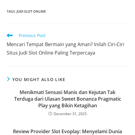
TAGS
:
JUDI SLOT ONLINE
Read
Previous Post
more
Mencari Tempat Bermain yang Aman? Inilah Ciri-Ciri
articles
Situs Judi Slot Online Paling Terpercaya
YOU MIGHT ALSO LIKE
Menikmati Sensasi Manis dan Kejutan Tak
Terduga dari Ulasan Sweet Bonanza Pragmatic
Play yang Bikin Ketagihan
December 31, 2025
Review Provider Slot Evoplay: Menyelami Dunia