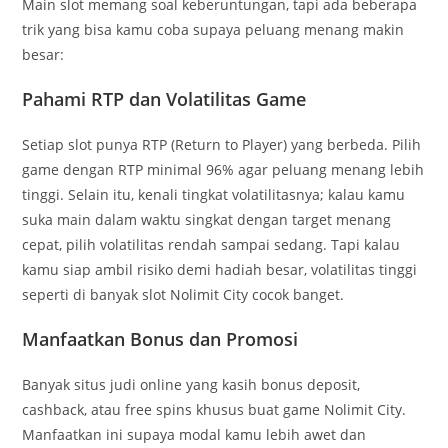
Main slot memang soal keberuntungan, tapi ada beberapa
trik yang bisa kamu coba supaya peluang menang makin
besar:
Pahami RTP dan Volatilitas Game
Setiap slot punya RTP (Return to Player) yang berbeda. Pilih
game dengan RTP minimal 96% agar peluang menang lebih
tinggi. Selain itu, kenali tingkat volatilitasnya; kalau kamu
suka main dalam waktu singkat dengan target menang
cepat, pilih volatilitas rendah sampai sedang. Tapi kalau
kamu siap ambil risiko demi hadiah besar, volatilitas tinggi
seperti di banyak slot Nolimit City cocok banget.
Manfaatkan Bonus dan Promosi
Banyak situs judi online yang kasih bonus deposit,
cashback, atau free spins khusus buat game Nolimit City.
Manfaatkan ini supaya modal kamu lebih awet dan