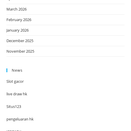
March 2026
February 2026
January 2026
December 2025
November 2025
News
Slot gacor
live draw hk
Situs123
pengeluaran hk