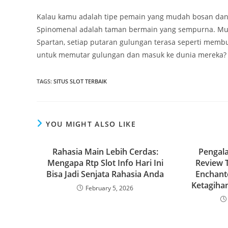
Kalau kamu adalah tipe pemain yang mudah bosan dan s
Spinomenal adalah taman bermain yang sempurna. Mula
Spartan, setiap putaran gulungan terasa seperti membu
untuk memutar gulungan dan masuk ke dunia mereka?
TAGS
:
SITUS SLOT TERBAIK
YOU MIGHT ALSO LIKE
Rahasia Main Lebih Cerdas:
Pengal
Mengapa Rtp Slot Info Hari Ini
Review 
Bisa Jadi Senjata Rahasia Anda
Enchant
Ketagiha
February 5, 2026