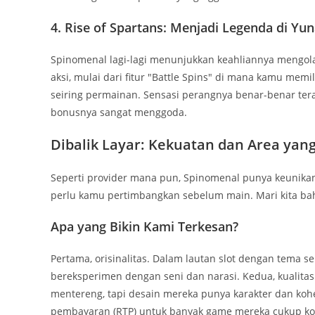
4. Rise of Spartans: Menjadi Legenda di Yun
Spinomenal lagi-lagi menunjukkan keahliannya mengol
aksi, mulai dari fitur "Battle Spins" di mana kamu me
seiring permainan. Sensasi perangnya benar-benar ter
bonusnya sangat menggoda.
Dibalik Layar: Kekuatan dan Area yan
Seperti provider mana pun, Spinomenal punya keunikan 
perlu kamu pertimbangkan sebelum main. Mari kita bah
Apa yang Bikin Kami Terkesan?
Pertama, orisinalitas. Dalam lautan slot dengan tema s
bereksperimen dengan seni dan narasi. Kedua, kualitas 
mentereng, tapi desain mereka punya karakter dan kohes
pembayaran (RTP) untuk banyak game mereka cukup kompe