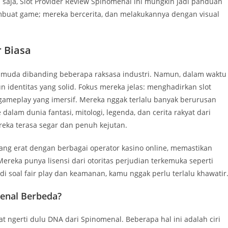
 saja, Slot Provider Review Spinomenal ini mungkin jadi panduan
uat game; mereka bercerita, dan melakukannya dengan visual
 Biasa
ih muda dibanding beberapa raksasa industri. Namun, dalam waktu
identitas yang solid. Fokus mereka jelas: menghadirkan slot
gameplay yang imersif. Mereka nggak terlalu banyak berurusan
 dalam dunia fantasi, mitologi, legenda, dan cerita rakyat dari
ereka terasa segar dan penuh kejutan.
ng erat dengan berbagai operator kasino online, memastikan
reka punya lisensi dari otoritas perjudian terkemuka seperti
i soal fair play dan keamanan, kamu nggak perlu terlalu khawatir
enal Berbeda?
t ngerti dulu DNA dari Spinomenal. Beberapa hal ini adalah ciri