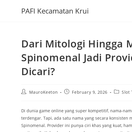
Skip
PAFI Kecamatan Krui
to
content
Dari Mitologi Hingga
Spinomenal Jadi Provi
Dicari?
Post
Post
Post
MauroKeeton
February 9, 2026
Slot
author:
published:
category
Di dunia game online yang super kompetitif, nama-nama
terdengar. Tapi, ada satu nama yang secara konsisten
Spinomenal. Provider ini punya ciri khas yang kuat, ham