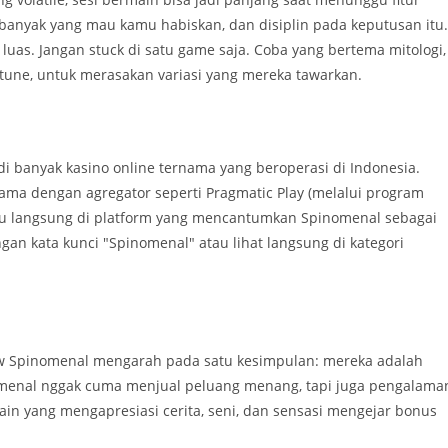
banyak yang mau kamu habiskan, dan disiplin pada keputusan itu.
luas. Jangan stuck di satu game saja. Coba yang bertema mitologi,
rtune, untuk merasakan variasi yang mereka tawarkan.
 banyak kasino online ternama yang beroperasi di Indonesia.
ama dengan agregator seperti Pragmatic Play (melalui program
tau langsung di platform yang mencantumkan Spinomenal sebagai
ngan kata kunci "Spinomenal" atau lihat langsung di kategori
iew Spinomenal mengarah pada satu kesimpulan: mereka adalah
nomenal nggak cuma menjual peluang menang, tapi juga pengalama
in yang mengapresiasi cerita, seni, dan sensasi mengejar bonus