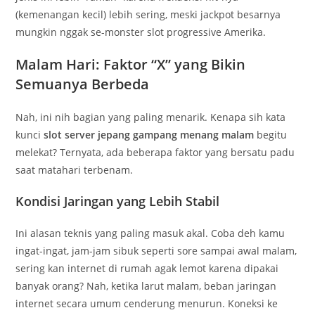
(kemenangan kecil) lebih sering, meski jackpot besarnya
mungkin nggak se-monster slot progressive Amerika.
Malam Hari: Faktor “X” yang Bikin
Semuanya Berbeda
Nah, ini nih bagian yang paling menarik. Kenapa sih kata
kunci
slot server jepang gampang menang malam
begitu
melekat? Ternyata, ada beberapa faktor yang bersatu padu
saat matahari terbenam.
Kondisi Jaringan yang Lebih Stabil
Ini alasan teknis yang paling masuk akal. Coba deh kamu
ingat-ingat, jam-jam sibuk seperti sore sampai awal malam,
sering kan internet di rumah agak lemot karena dipakai
banyak orang? Nah, ketika larut malam, beban jaringan
internet secara umum cenderung menurun. Koneksi ke