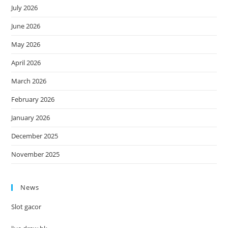
July 2026
June 2026
May 2026
April 2026
March 2026
February 2026
January 2026
December 2025
November 2025
News
Slot gacor