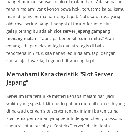
banget muncul: sensasi main di malam hari. Ada semacam
“angin malam” yang konon bawa hoki, terutama kalau kamu
main di jenis permainan yang tepat. Nah, satu frasa yang
akhirnya sering banget nongol di forum-forum diskusi
gelap terang itu adalah
slot server jepang gampang
menang malam
. Tapi, apa bener sih cuma mitos? Atau
emang ada penjelasan logis dan strategis di balik
fenomena ini? Yuk, kita bahas lebih dalam, tapi dengan
santai aja, kayak lagi ngobrol di warung kopi.
Memahami Karakteristik “Slot Server
Jepang”
Sebelum kita terjun ke misteri kenapa malam hari jadi
waktu yang spesial, kita perlu paham dulu nih, apa sih yang
dimaksud dengan slot server Jepang ini? Ini bukan cuma
soal tema permainan yang penuh dengan cherry blossom,
samurai, atau sushi ya. Konteks “server” di sini lebih