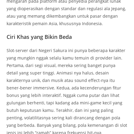
mengarah pada platform atau penyedia perangkat lunak
yang dioperasikan dengan standar dan regulasi ala Jepang,
atau yang memang dikembangkan untuk pasar dengan
karakteristik pemain Asia, khususnya Indonesia.
Ciri Khas yang Bikin Beda
Slot-server dari Negeri Sakura ini punya beberapa karakter
yang mungkin nggak selalu kamu temuin di provider lain.
Pertama, dari segi visual, mereka sering banget punya
detail yang super tinggi. Animasi nya halus, desain
karakternya unik, dan musik atau sound effect-nya itu
bener-bener immersive. Kedua, ada kecenderungan fitur
bonus yang lebih interaktif. Nggak cuma putar dan lihat
gulungan berhenti, tapi kadang ada mini-game kecil yang
butuh keputusan kamu. Terakhir, dan ini yang paling
penting, volatilitasnya sering kali dirancang dengan pola
yang berbeda. Banyak yang bilang, pola kemenangan di slot
jenis ini lebih “ramah” karena frekuensi hit-nya