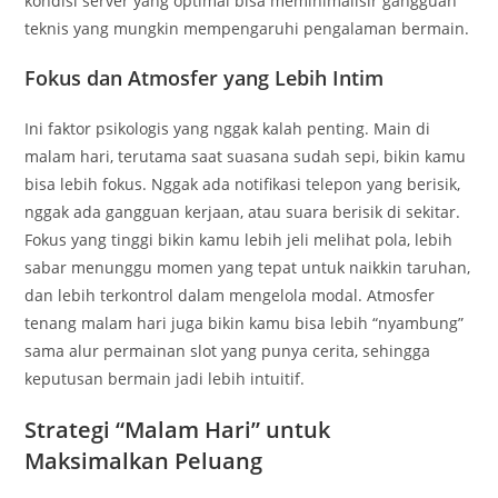
kondisi server yang optimal bisa meminimalisir gangguan
teknis yang mungkin mempengaruhi pengalaman bermain.
Fokus dan Atmosfer yang Lebih Intim
Ini faktor psikologis yang nggak kalah penting. Main di
malam hari, terutama saat suasana sudah sepi, bikin kamu
bisa lebih fokus. Nggak ada notifikasi telepon yang berisik,
nggak ada gangguan kerjaan, atau suara berisik di sekitar.
Fokus yang tinggi bikin kamu lebih jeli melihat pola, lebih
sabar menunggu momen yang tepat untuk naikkin taruhan,
dan lebih terkontrol dalam mengelola modal. Atmosfer
tenang malam hari juga bikin kamu bisa lebih “nyambung”
sama alur permainan slot yang punya cerita, sehingga
keputusan bermain jadi lebih intuitif.
Strategi “Malam Hari” untuk
Maksimalkan Peluang