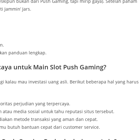
meskipun bukan dari Push Gaming, tapi mirip gaya). Setelah paham
i Jammin’ Jars.
n.
akan panduan lengkap.
caya untuk Main Slot Push Gaming?
agi kalau mau investasi uang asli. Berikut beberapa hal yang harus
otoritas perjudian yang terpercaya.
 atau media sosial untuk tahu reputasi situs tersebut.
diakan metode transaksi yang aman dan cepat.
mu butuh bantuan cepat dari customer service.