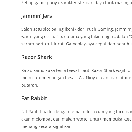
Setiap game punya karakteristik dan daya tarik masing
Jammin’ Jars
Salah satu slot paling ikonik dari Push Gaming. Jammi
warni yang ceria. Fitur utama yang bikin nagih adala
secara berturut-turut. Gameplay-nya cepat dan penuh k
Razor Shark
Kalau kamu suka tema bawah laut, Razor Shark wajib dico
memicu kemenangan besar. Grafiknya tajam dan atmosfer
putaran.
Fat Rabbit
Fat Rabbit hadir dengan tema peternakan yang lucu da
akan melompat dan makan wortel untuk membuka kotak 
menang secara signifikan.