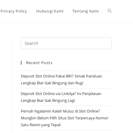
Toggle
Privacy Policy
Hubungi Kami
Tentang Kami
website
Press
Escape
search
to
Recent Posts
close
the
Deposit Slot Online Pakai BRI? Simak Panduan
search
Lengkap Biar Gak Bingung dan Rugi
panel.
Deposit Slot Online via LinkAja? Ini Penjelasan
Lengkap Biar Gak Bingung Lagi
Pernah Ngalamin Kalah Muluz di Slot Online?
Mungkin Belum Pilih Situs Slot Terpercaya Nomor
Satu Resmi yang Tepat