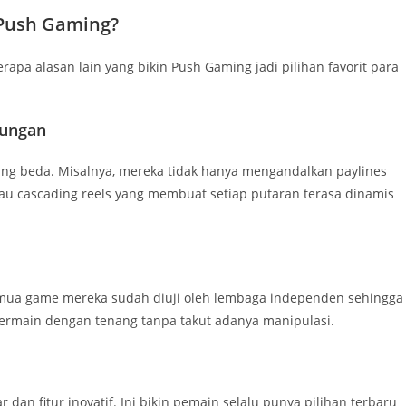
 Push Gaming?
rapa alasan lain yang bikin Push Gaming jadi pilihan favorit para
tungan
g beda. Misalnya, mereka tidak hanya mengandalkan paylines
tau cascading reels yang membuat setiap putaran terasa dinamis
Semua game mereka sudah diuji oleh lembaga independen sehingga
 bermain dengan tenang tanpa takut adanya manipulasi.
dan fitur inovatif. Ini bikin pemain selalu punya pilihan terbaru