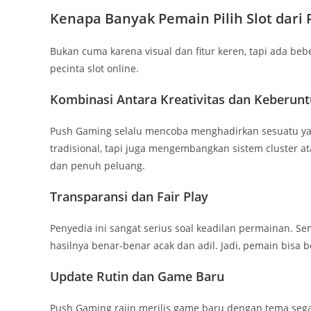
Kenapa Banyak Pemain Pilih Slot dari
Bukan cuma karena visual dan fitur keren, tapi ada bebe
pecinta slot online.
Kombinasi Antara Kreativitas dan Keberun
Push Gaming selalu mencoba menghadirkan sesuatu yan
tradisional, tapi juga mengembangkan sistem cluster a
dan penuh peluang.
Transparansi dan Fair Play
Penyedia ini sangat serius soal keadilan permainan. 
hasilnya benar-benar acak dan adil. Jadi, pemain bisa
Update Rutin dan Game Baru
Push Gaming rajin merilis game baru dengan tema segar 