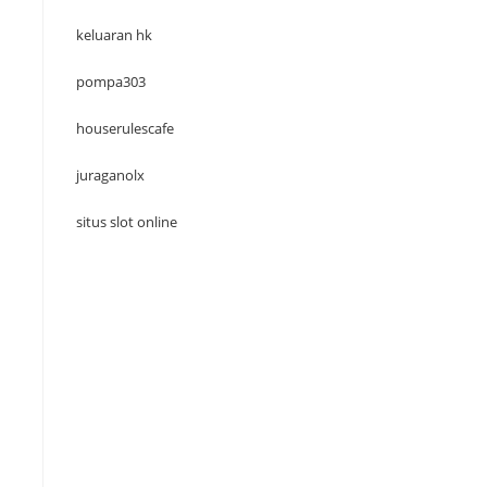
keluaran hk
pompa303
houserulescafe
juraganolx
situs slot online