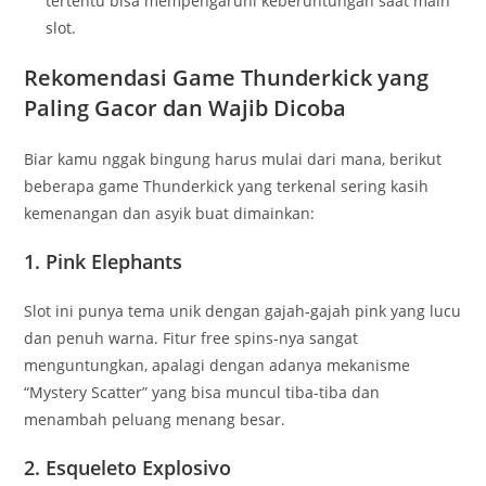
tertentu bisa mempengaruhi keberuntungan saat main
slot.
Rekomendasi Game Thunderkick yang
Paling Gacor dan Wajib Dicoba
Biar kamu nggak bingung harus mulai dari mana, berikut
beberapa game Thunderkick yang terkenal sering kasih
kemenangan dan asyik buat dimainkan:
1. Pink Elephants
Slot ini punya tema unik dengan gajah-gajah pink yang lucu
dan penuh warna. Fitur free spins-nya sangat
menguntungkan, apalagi dengan adanya mekanisme
“Mystery Scatter” yang bisa muncul tiba-tiba dan
menambah peluang menang besar.
2. Esqueleto Explosivo