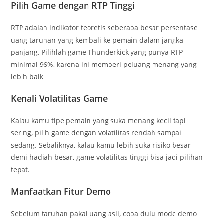
Pilih Game dengan RTP Tinggi
RTP adalah indikator teoretis seberapa besar persentase
uang taruhan yang kembali ke pemain dalam jangka
panjang. Pilihlah game Thunderkick yang punya RTP
minimal 96%, karena ini memberi peluang menang yang
lebih baik.
Kenali Volatilitas Game
Kalau kamu tipe pemain yang suka menang kecil tapi
sering, pilih game dengan volatilitas rendah sampai
sedang. Sebaliknya, kalau kamu lebih suka risiko besar
demi hadiah besar, game volatilitas tinggi bisa jadi pilihan
tepat.
Manfaatkan Fitur Demo
Sebelum taruhan pakai uang asli, coba dulu mode demo