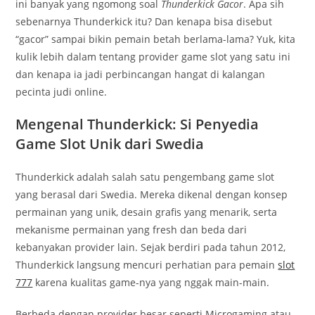
ini banyak yang ngomong soal
Thunderkick Gacor
. Apa sih
sebenarnya Thunderkick itu? Dan kenapa bisa disebut
“gacor” sampai bikin pemain betah berlama-lama? Yuk, kita
kulik lebih dalam tentang provider game slot yang satu ini
dan kenapa ia jadi perbincangan hangat di kalangan
pecinta judi online.
Mengenal Thunderkick: Si Penyedia
Game Slot Unik dari Swedia
Thunderkick adalah salah satu pengembang game slot
yang berasal dari Swedia. Mereka dikenal dengan konsep
permainan yang unik, desain grafis yang menarik, serta
mekanisme permainan yang fresh dan beda dari
kebanyakan provider lain. Sejak berdiri pada tahun 2012,
Thunderkick langsung mencuri perhatian para pemain
slot
777
karena kualitas game-nya yang nggak main-main.
Berbeda dengan provider besar seperti Microgaming atau