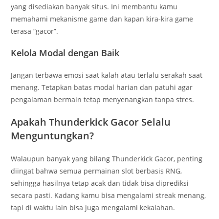
yang disediakan banyak situs. Ini membantu kamu
memahami mekanisme game dan kapan kira-kira game
terasa “gacor”.
Kelola Modal dengan Baik
Jangan terbawa emosi saat kalah atau terlalu serakah saat
menang. Tetapkan batas modal harian dan patuhi agar
pengalaman bermain tetap menyenangkan tanpa stres.
Apakah Thunderkick Gacor Selalu
Menguntungkan?
Walaupun banyak yang bilang Thunderkick Gacor, penting
diingat bahwa semua permainan slot berbasis RNG,
sehingga hasilnya tetap acak dan tidak bisa diprediksi
secara pasti. Kadang kamu bisa mengalami streak menang,
tapi di waktu lain bisa juga mengalami kekalahan.