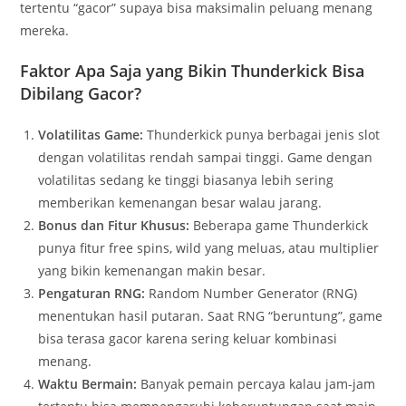
tertentu “gacor” supaya bisa maksimalin peluang menang
mereka.
Faktor Apa Saja yang Bikin Thunderkick Bisa
Dibilang Gacor?
Volatilitas Game:
Thunderkick punya berbagai jenis slot
dengan volatilitas rendah sampai tinggi. Game dengan
volatilitas sedang ke tinggi biasanya lebih sering
memberikan kemenangan besar walau jarang.
Bonus dan Fitur Khusus:
Beberapa game Thunderkick
punya fitur free spins, wild yang meluas, atau multiplier
yang bikin kemenangan makin besar.
Pengaturan RNG:
Random Number Generator (RNG)
menentukan hasil putaran. Saat RNG “beruntung”, game
bisa terasa gacor karena sering keluar kombinasi
menang.
Waktu Bermain:
Banyak pemain percaya kalau jam-jam