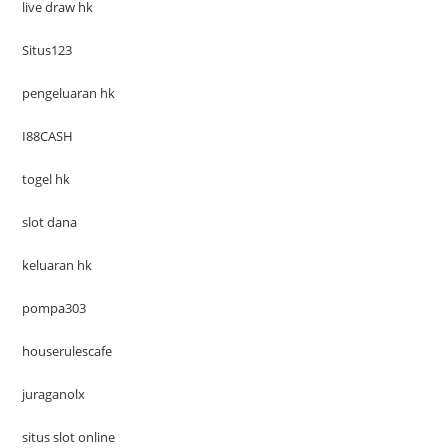
live draw hk
Situs123
pengeluaran hk
I88CASH
togel hk
slot dana
keluaran hk
pompa303
houserulescafe
juraganolx
situs slot online