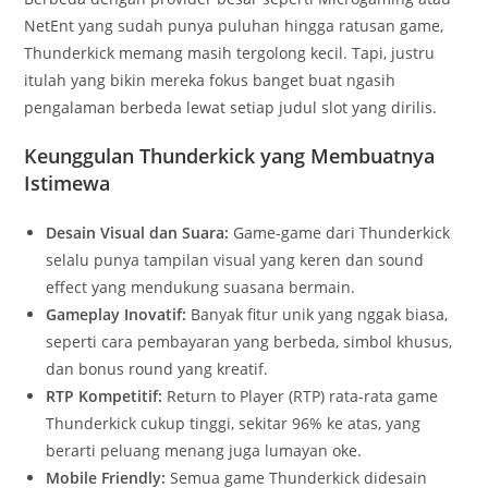
NetEnt yang sudah punya puluhan hingga ratusan game,
Thunderkick memang masih tergolong kecil. Tapi, justru
itulah yang bikin mereka fokus banget buat ngasih
pengalaman berbeda lewat setiap judul slot yang dirilis.
Keunggulan Thunderkick yang Membuatnya
Istimewa
Desain Visual dan Suara:
Game-game dari Thunderkick
selalu punya tampilan visual yang keren dan sound
effect yang mendukung suasana bermain.
Gameplay Inovatif:
Banyak fitur unik yang nggak biasa,
seperti cara pembayaran yang berbeda, simbol khusus,
dan bonus round yang kreatif.
RTP Kompetitif:
Return to Player (RTP) rata-rata game
Thunderkick cukup tinggi, sekitar 96% ke atas, yang
berarti peluang menang juga lumayan oke.
Mobile Friendly:
Semua game Thunderkick didesain