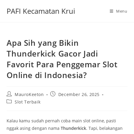
Skip
PAFI Kecamatan Krui
to
Menu
content
Apa Sih yang Bikin
Thunderkick Gacor Jadi
Favorit Para Penggemar Slot
Online di Indonesia?
Post
Post
MauroKeeton
December 26, 2025
author:
published:
Post
Slot Terbaik
category:
Kalau kamu sudah pernah coba main slot online, pasti
nggak asing dengan nama
Thunderkick
. Tapi, belakangan