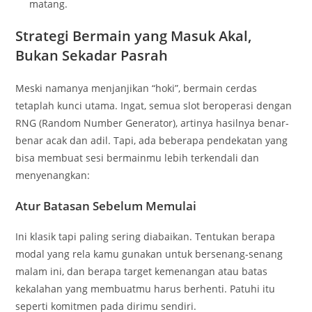
matang.
Strategi Bermain yang Masuk Akal,
Bukan Sekadar Pasrah
Meski namanya menjanjikan “hoki”, bermain cerdas
tetaplah kunci utama. Ingat, semua slot beroperasi dengan
RNG (Random Number Generator), artinya hasilnya benar-
benar acak dan adil. Tapi, ada beberapa pendekatan yang
bisa membuat sesi bermainmu lebih terkendali dan
menyenangkan:
Atur Batasan Sebelum Memulai
Ini klasik tapi paling sering diabaikan. Tentukan berapa
modal yang rela kamu gunakan untuk bersenang-senang
malam ini, dan berapa target kemenangan atau batas
kekalahan yang membuatmu harus berhenti. Patuhi itu
seperti komitmen pada dirimu sendiri.