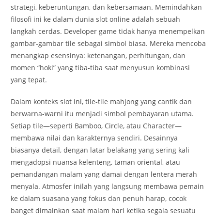
strategi, keberuntungan, dan kebersamaan. Memindahkan
filosofi ini ke dalam dunia slot online adalah sebuah
langkah cerdas. Developer game tidak hanya menempelkan
gambar-gambar tile sebagai simbol biasa. Mereka mencoba
menangkap esensinya: ketenangan, perhitungan, dan
momen “hoki” yang tiba-tiba saat menyusun kombinasi
yang tepat.
Dalam konteks slot ini, tile-tile mahjong yang cantik dan
berwarna-warni itu menjadi simbol pembayaran utama.
Setiap tile—seperti Bamboo, Circle, atau Character—
membawa nilai dan karakternya sendiri. Desainnya
biasanya detail, dengan latar belakang yang sering kali
mengadopsi nuansa kelenteng, taman oriental, atau
pemandangan malam yang damai dengan lentera merah
menyala. Atmosfer inilah yang langsung membawa pemain
ke dalam suasana yang fokus dan penuh harap, cocok
banget dimainkan saat malam hari ketika segala sesuatu