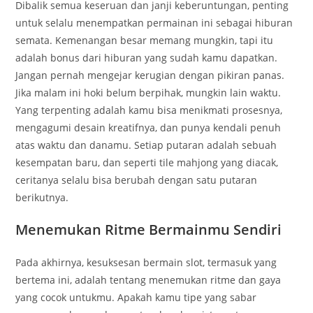
Dibalik semua keseruan dan janji keberuntungan, penting
untuk selalu menempatkan permainan ini sebagai hiburan
semata. Kemenangan besar memang mungkin, tapi itu
adalah bonus dari hiburan yang sudah kamu dapatkan.
Jangan pernah mengejar kerugian dengan pikiran panas.
Jika malam ini hoki belum berpihak, mungkin lain waktu.
Yang terpenting adalah kamu bisa menikmati prosesnya,
mengagumi desain kreatifnya, dan punya kendali penuh
atas waktu dan danamu. Setiap putaran adalah sebuah
kesempatan baru, dan seperti tile mahjong yang diacak,
ceritanya selalu bisa berubah dengan satu putaran
berikutnya.
Menemukan Ritme Bermainmu Sendiri
Pada akhirnya, kesuksesan bermain slot, termasuk yang
bertema ini, adalah tentang menemukan ritme dan gaya
yang cocok untukmu. Apakah kamu tipe yang sabar