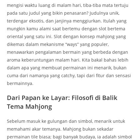
mengisi waktu luang di malam hari, tiba-tiba mata tertuju
pada satu judul yang bikin penasaran? Judulnya unik,
terdengar eksotis, dan janjinya menggiurkan. Itulah yang
mungkin kamu alami saat bertemu dengan slot bertema
oriental yang satu ini. Slot dengan konsep mahjong yang
dikemas dalam mekanisme “ways” yang populer,
menawarkan pengalaman bermain yang berbeda dengan
aroma keberuntungan malam hari. Kita bakal bahas lebih
dalam apa yang membuat permainan ini menarik, bukan
cuma dari namanya yang catchy, tapi dari fitur dan sensasi
bermainnya.
Dari Papan ke Layar: Filosofi di Balik
Tema Mahjong
Sebelum masuk ke gulungan dan simbol, menarik untuk
memahami akar temanya. Mahjong bukan sekadar
permainan tile biasa; bagi banyak budaya, ia adalah simbol