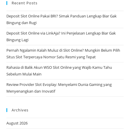
Recent Posts
clo
the
Deposit Slot Online Pakai BRI? Simak Panduan Lengkap Biar Gak
sea
Bingung dan Rugi
pan
Deposit Slot Online via LinkAja? Ini Penjelasan Lengkap Biar Gak
Bingung Lagi
Pernah Ngalamin Kalah Muluz di Slot Online? Mungkin Belum Pilih
Situs Slot Terpercaya Nomor Satu Resmi yang Tepat
Rahasia di Balik Akun WSO Slot Online yang Wajib Kamu Tahu
Sebelum Mulai Main
Review Provider Slot Evoplay: Menyelami Dunia Gaming yang
Menyenangkan dan Inovatif
Archives
August 2026