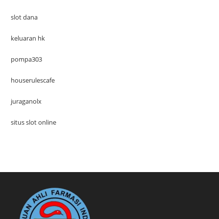
slot dana
keluaran hk
pompa303
houserulescafe
juraganolx
situs slot online