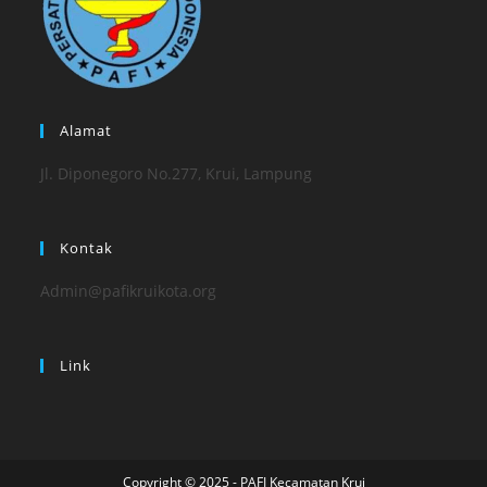
Alamat
Jl. Diponegoro No.277, Krui, Lampung
Kontak
Admin@pafikruikota.org
Link
Copyright © 2025 - PAFI Kecamatan Krui