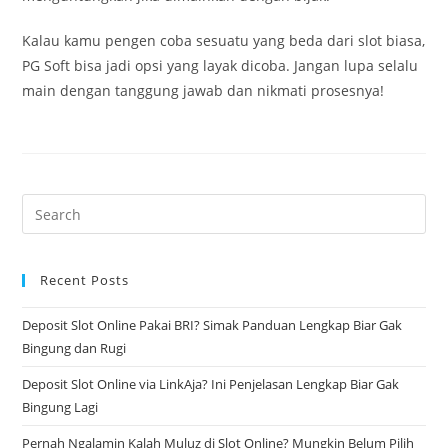
Kalau kamu pengen coba sesuatu yang beda dari slot biasa,
PG Soft bisa jadi opsi yang layak dicoba. Jangan lupa selalu
main dengan tanggung jawab dan nikmati prosesnya!
Pre
Es
to
Recent Posts
clo
the
Deposit Slot Online Pakai BRI? Simak Panduan Lengkap Biar Gak
sea
Bingung dan Rugi
pan
Deposit Slot Online via LinkAja? Ini Penjelasan Lengkap Biar Gak
Bingung Lagi
Pernah Ngalamin Kalah Muluz di Slot Online? Mungkin Belum Pilih