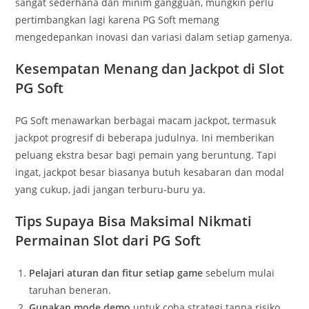
sangat sederhana dan minim gangguan, mungkin perlu
pertimbangkan lagi karena PG Soft memang
mengedepankan inovasi dan variasi dalam setiap gamenya.
Kesempatan Menang dan Jackpot di Slot
PG Soft
PG Soft menawarkan berbagai macam jackpot, termasuk
jackpot progresif di beberapa judulnya. Ini memberikan
peluang ekstra besar bagi pemain yang beruntung. Tapi
ingat, jackpot besar biasanya butuh kesabaran dan modal
yang cukup, jadi jangan terburu-buru ya.
Tips Supaya Bisa Maksimal Nikmati
Permainan Slot dari PG Soft
Pelajari aturan dan fitur setiap game
sebelum mulai
taruhan beneran.
Gunakan mode demo
untuk coba strategi tanpa risiko