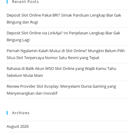
Recent Posts
clo
the
Deposit Slot Online Pakai BRI? Simak Panduan Lengkap Biar Gak
sea
Bingung dan Rugi
pan
Deposit Slot Online via LinkAja? Ini Penjelasan Lengkap Biar Gak
Bingung Lagi
Pernah Ngalamin Kalah Muluz di Slot Online? Mungkin Belum Pilih
Situs Slot Terpercaya Nomor Satu Resmi yang Tepat
Rahasia di Balik Akun WSO Slot Online yang Wajib Kamu Tahu
Sebelum Mulai Main
Review Provider Slot Evoplay: Menyelami Dunia Gaming yang
Menyenangkan dan Inovatif
Archives
August 2026