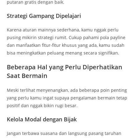
putaran gratis dengan baik.
Strategi Gampang Dipelajari
Karena aturan mainnya sederhana, kamu nggak perlu
pusing mikirin strategi rumit. Cukup pahami pola payline
dan manfaatkan fitur-fitur khusus yang ada, kamu sudah
bisa meningkatkan peluang menang secara signifikan.
Beberapa Hal yang Perlu Diperhatikan
Saat Bermain
Meski terlihat menyenangkan, ada beberapa poin penting
yang perlu kamu ingat supaya pengalaman bermain tetap
positif dan nggak bikin rugi besar.
Kelola Modal dengan Bijak
Jangan terbawa suasana dan langsung pasang taruhan