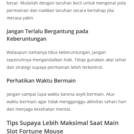
besar. Mulailah dengan taruhan kecil untuk mengenal pola
permainan dan naikkan taruhan secara bertahap jika
merasa yakin.
Jangan Terlalu Bergantung pada
Keberuntungan
Walaupun namanya tikus keberuntungan, jangan
sepenuhnya mengandalkan hoki. Tetap gunakan akal sehat
dan strategi supaya permainan lebih terkontrol.
Perhatikan Waktu Bermain
Jangan sampai lupa waktu karena asyik bermain. Atur
waktu bermain agar tidak mengganggu aktivitas sehari-hari
dan menjaga kesehatan mental.
Tips Supaya Lebih Maksimal Saat Main
Slot Fortune Mouse