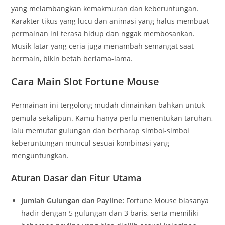
yang melambangkan kemakmuran dan keberuntungan.
Karakter tikus yang lucu dan animasi yang halus membuat
permainan ini terasa hidup dan nggak membosankan.
Musik latar yang ceria juga menambah semangat saat
bermain, bikin betah berlama-lama.
Cara Main Slot Fortune Mouse
Permainan ini tergolong mudah dimainkan bahkan untuk
pemula sekalipun. Kamu hanya perlu menentukan taruhan,
lalu memutar gulungan dan berharap simbol-simbol
keberuntungan muncul sesuai kombinasi yang
menguntungkan.
Aturan Dasar dan Fitur Utama
Jumlah Gulungan dan Payline:
Fortune Mouse biasanya
hadir dengan 5 gulungan dan 3 baris, serta memiliki