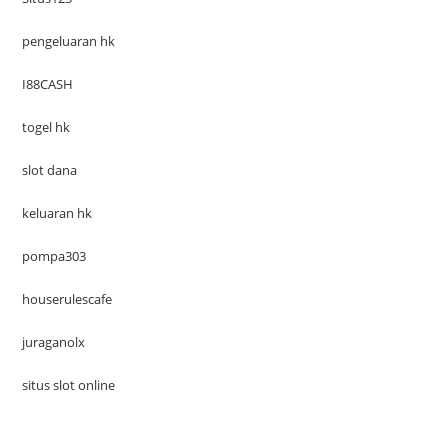
pengeluaran hk
I88CASH
togel hk
slot dana
keluaran hk
pompa303
houserulescafe
juraganolx
situs slot online