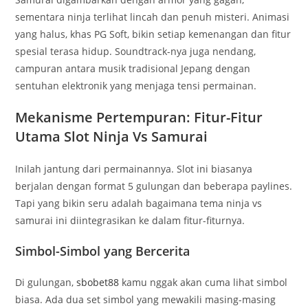
sementara ninja terlihat lincah dan penuh misteri. Animasi
yang halus, khas PG Soft, bikin setiap kemenangan dan fitur
spesial terasa hidup. Soundtrack-nya juga nendang,
campuran antara musik tradisional Jepang dengan
sentuhan elektronik yang menjaga tensi permainan.
Mekanisme Pertempuran: Fitur-Fitur
Utama Slot Ninja Vs Samurai
Inilah jantung dari permainannya. Slot ini biasanya
berjalan dengan format 5 gulungan dan beberapa paylines.
Tapi yang bikin seru adalah bagaimana tema ninja vs
samurai ini diintegrasikan ke dalam fitur-fiturnya.
Simbol-Simbol yang Bercerita
Di gulungan,
sbobet88
kamu nggak akan cuma lihat simbol
biasa. Ada dua set simbol yang mewakili masing-masing