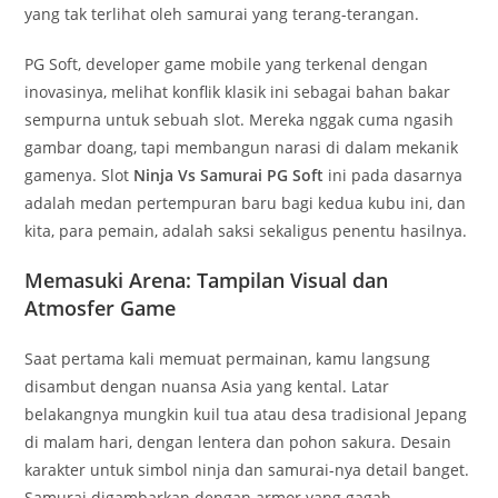
yang tak terlihat oleh samurai yang terang-terangan.
PG Soft, developer game mobile yang terkenal dengan
inovasinya, melihat konflik klasik ini sebagai bahan bakar
sempurna untuk sebuah slot. Mereka nggak cuma ngasih
gambar doang, tapi membangun narasi di dalam mekanik
gamenya. Slot
Ninja Vs Samurai PG Soft
ini pada dasarnya
adalah medan pertempuran baru bagi kedua kubu ini, dan
kita, para pemain, adalah saksi sekaligus penentu hasilnya.
Memasuki Arena: Tampilan Visual dan
Atmosfer Game
Saat pertama kali memuat permainan, kamu langsung
disambut dengan nuansa Asia yang kental. Latar
belakangnya mungkin kuil tua atau desa tradisional Jepang
di malam hari, dengan lentera dan pohon sakura. Desain
karakter untuk simbol ninja dan samurai-nya detail banget.
Samurai digambarkan dengan armor yang gagah,