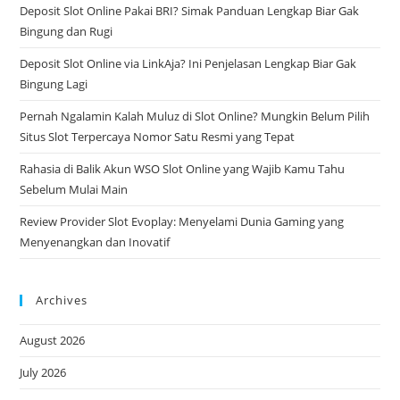
Deposit Slot Online Pakai BRI? Simak Panduan Lengkap Biar Gak
sea
Bingung dan Rugi
pan
Deposit Slot Online via LinkAja? Ini Penjelasan Lengkap Biar Gak
Bingung Lagi
Pernah Ngalamin Kalah Muluz di Slot Online? Mungkin Belum Pilih
Situs Slot Terpercaya Nomor Satu Resmi yang Tepat
Rahasia di Balik Akun WSO Slot Online yang Wajib Kamu Tahu
Sebelum Mulai Main
Review Provider Slot Evoplay: Menyelami Dunia Gaming yang
Menyenangkan dan Inovatif
Archives
August 2026
July 2026