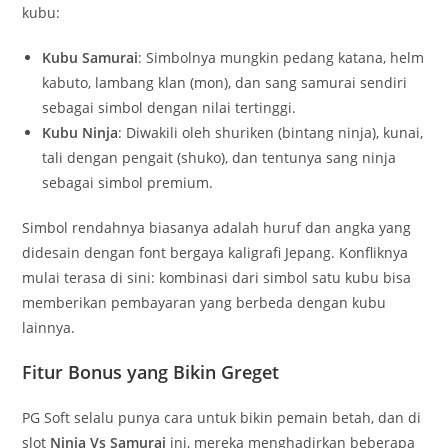
kubu:
Kubu Samurai
: Simbolnya mungkin pedang katana, helm
kabuto, lambang klan (mon), dan sang samurai sendiri
sebagai simbol dengan nilai tertinggi.
Kubu Ninja
: Diwakili oleh shuriken (bintang ninja), kunai,
tali dengan pengait (shuko), dan tentunya sang ninja
sebagai simbol premium.
Simbol rendahnya biasanya adalah huruf dan angka yang
didesain dengan font bergaya kaligrafi Jepang. Konfliknya
mulai terasa di sini: kombinasi dari simbol satu kubu bisa
memberikan pembayaran yang berbeda dengan kubu
lainnya.
Fitur Bonus yang Bikin Greget
PG Soft selalu punya cara untuk bikin pemain betah, dan di
slot
Ninja Vs Samurai
ini, mereka menghadirkan beberapa