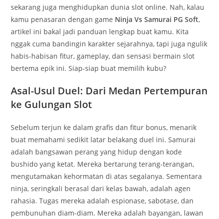
sekarang juga menghidupkan dunia slot online. Nah, kalau
kamu penasaran dengan game
Ninja Vs Samurai PG Soft
,
artikel ini bakal jadi panduan lengkap buat kamu. Kita
nggak cuma bandingin karakter sejarahnya, tapi juga ngulik
habis-habisan fitur, gameplay, dan sensasi bermain slot
bertema epik ini. Siap-siap buat memilih kubu?
Asal-Usul Duel: Dari Medan Pertempuran
ke Gulungan Slot
Sebelum terjun ke dalam grafis dan fitur bonus, menarik
buat memahami sedikit latar belakang duel ini. Samurai
adalah bangsawan perang yang hidup dengan kode
bushido yang ketat. Mereka bertarung terang-terangan,
mengutamakan kehormatan di atas segalanya. Sementara
ninja, seringkali berasal dari kelas bawah, adalah agen
rahasia. Tugas mereka adalah espionase, sabotase, dan
pembunuhan diam-diam. Mereka adalah bayangan, lawan