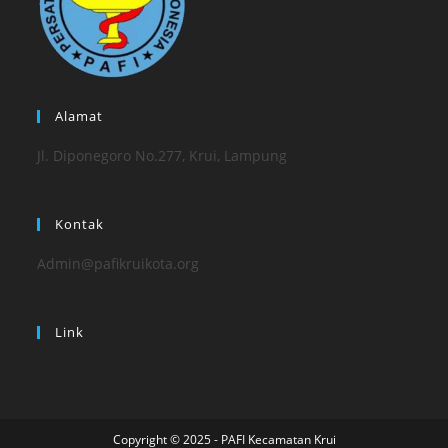
Alamat
Jl. Diponegoro No.277, Krui, Lampung
Kontak
Admin@pafikruikota.org
Link
Copyright © 2025 - PAFI Kecamatan Krui