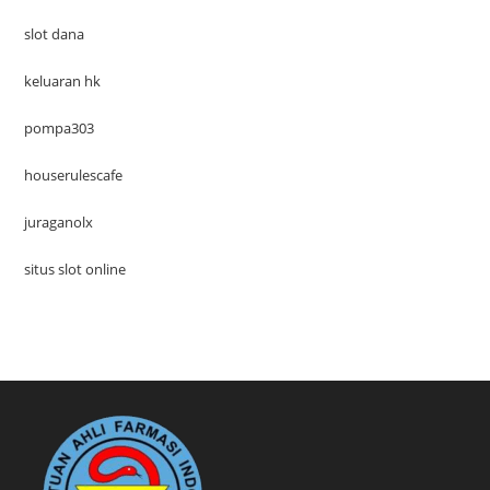
slot dana
keluaran hk
pompa303
houserulescafe
juraganolx
situs slot online