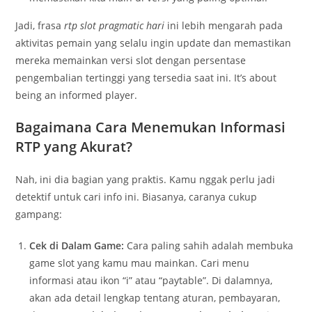
Jadi, frasa
rtp slot pragmatic hari
ini lebih mengarah pada
aktivitas pemain yang selalu ingin update dan memastikan
mereka memainkan versi slot dengan persentase
pengembalian tertinggi yang tersedia saat ini. It’s about
being an informed player.
Bagaimana Cara Menemukan Informasi
RTP yang Akurat?
Nah, ini dia bagian yang praktis. Kamu nggak perlu jadi
detektif untuk cari info ini. Biasanya, caranya cukup
gampang:
Cek di Dalam Game:
Cara paling sahih adalah membuka
game slot yang kamu mau mainkan. Cari menu
informasi atau ikon “i” atau “paytable”. Di dalamnya,
akan ada detail lengkap tentang aturan, pembayaran,