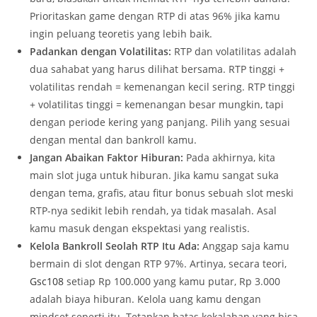
Prioritaskan game dengan RTP di atas 96% jika kamu
ingin peluang teoretis yang lebih baik.
Padankan dengan Volatilitas:
RTP dan volatilitas adalah
dua sahabat yang harus dilihat bersama. RTP tinggi +
volatilitas rendah = kemenangan kecil sering. RTP tinggi
+ volatilitas tinggi = kemenangan besar mungkin, tapi
dengan periode kering yang panjang. Pilih yang sesuai
dengan mental dan bankroll kamu.
Jangan Abaikan Faktor Hiburan:
Pada akhirnya, kita
main slot juga untuk hiburan. Jika kamu sangat suka
dengan tema, grafis, atau fitur bonus sebuah slot meski
RTP-nya sedikit lebih rendah, ya tidak masalah. Asal
kamu masuk dengan ekspektasi yang realistis.
Kelola Bankroll Seolah RTP Itu Ada:
Anggap saja kamu
bermain di slot dengan RTP 97%. Artinya, secara teori,
Gsc108
setiap Rp 100.000 yang kamu putar, Rp 3.000
adalah biaya hiburan. Kelola uang kamu dengan
mindset seperti itu. Tetapkan batas kekalahan yang bisa