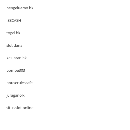
pengeluaran hk
I88CASH
togel hk
slot dana
keluaran hk
pompa303
houserulescafe
juraganolx
situs slot online