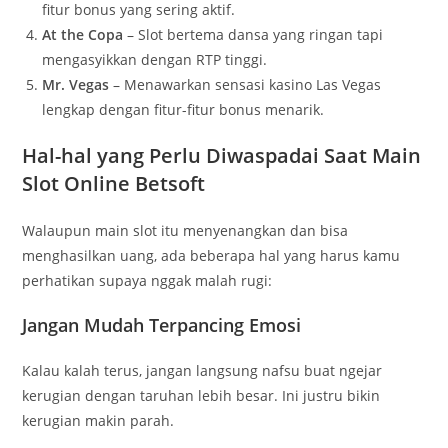
fitur bonus yang sering aktif.
At the Copa
– Slot bertema dansa yang ringan tapi
mengasyikkan dengan RTP tinggi.
Mr. Vegas
– Menawarkan sensasi kasino Las Vegas
lengkap dengan fitur-fitur bonus menarik.
Hal-hal yang Perlu Diwaspadai Saat Main
Slot Online Betsoft
Walaupun main slot itu menyenangkan dan bisa
menghasilkan uang, ada beberapa hal yang harus kamu
perhatikan supaya nggak malah rugi:
Jangan Mudah Terpancing Emosi
Kalau kalah terus, jangan langsung nafsu buat ngejar
kerugian dengan taruhan lebih besar. Ini justru bikin
kerugian makin parah.