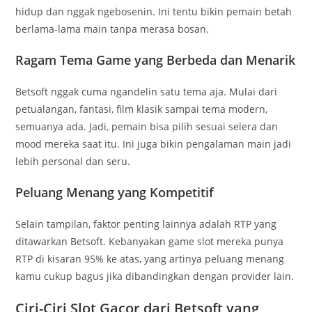
hidup dan nggak ngebosenin. Ini tentu bikin pemain betah
berlama-lama main tanpa merasa bosan.
Ragam Tema Game yang Berbeda dan Menarik
Betsoft nggak cuma ngandelin satu tema aja. Mulai dari
petualangan, fantasi, film klasik sampai tema modern,
semuanya ada. Jadi, pemain bisa pilih sesuai selera dan
mood mereka saat itu. Ini juga bikin pengalaman main jadi
lebih personal dan seru.
Peluang Menang yang Kompetitif
Selain tampilan, faktor penting lainnya adalah RTP yang
ditawarkan Betsoft. Kebanyakan game slot mereka punya
RTP di kisaran 95% ke atas, yang artinya peluang menang
kamu cukup bagus jika dibandingkan dengan provider lain.
Ciri-Ciri Slot Gacor dari Betsoft yang