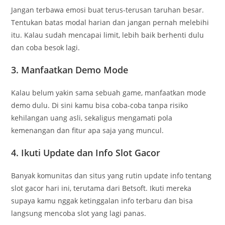
Jangan terbawa emosi buat terus-terusan taruhan besar.
Tentukan batas modal harian dan jangan pernah melebihi
itu. Kalau sudah mencapai limit, lebih baik berhenti dulu
dan coba besok lagi.
3. Manfaatkan Demo Mode
Kalau belum yakin sama sebuah game, manfaatkan mode
demo dulu. Di sini kamu bisa coba-coba tanpa risiko
kehilangan uang asli, sekaligus mengamati pola
kemenangan dan fitur apa saja yang muncul.
4. Ikuti Update dan Info Slot Gacor
Banyak komunitas dan situs yang rutin update info tentang
slot gacor hari ini, terutama dari Betsoft. Ikuti mereka
supaya kamu nggak ketinggalan info terbaru dan bisa
langsung mencoba slot yang lagi panas.