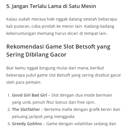
5. Jangan Terlalu Lama di Satu Mesin
Kalau sudah merasa hoki nggak datang setelah beberapa
kali putaran, coba pindah ke mesin lain. Kadang-kadang
keberuntungan memang harus dicari di tempat lain.
Rekomendasi Game Slot Betsoft yang
Sering Dibilang Gacor
Biar kamu nggak bingung mulai dari mana, berikut
beberapa judul game slot Betsoft yang sering disebut gacor
oleh para pemain:
Good Girl Bad Girl
– Slot dengan dua mode bermain
yang unik, penuh fitur bonus dan free spin.
The Slotfather
– Bertema mafia dengan grafik keren dan
peluang jackpot yang menggoda.
Greedy Goblins
– Game dengan volatilitas sedang dan