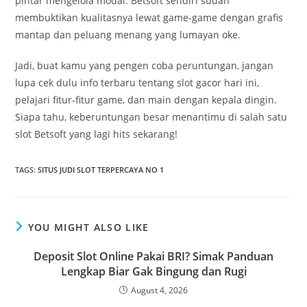
pintar mengelola modal. Betsoft sendiri sudah
membuktikan kualitasnya lewat game-game dengan grafis
mantap dan peluang menang yang lumayan oke.
Jadi, buat kamu yang pengen coba peruntungan, jangan
lupa cek dulu info terbaru tentang slot gacor hari ini,
pelajari fitur-fitur game, dan main dengan kepala dingin.
Siapa tahu, keberuntungan besar menantimu di salah satu
slot Betsoft yang lagi hits sekarang!
TAGS
:
SITUS JUDI SLOT TERPERCAYA NO 1
YOU MIGHT ALSO LIKE
Deposit Slot Online Pakai BRI? Simak Panduan
Lengkap Biar Gak Bingung dan Rugi
August 4, 2026