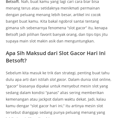
Betsoft
. Nah, buat kamu yang lagi cari cara biar bisa
menang terus atau setidaknya menikmati permainan
dengan peluang menang lebih besar, artikel ini cocok
banget buat kamu. Kita bakal ngobrol santai tentang
gimana sih sebenarnya fenomena “slot gacor” itu, kenapa
Betsoft jadi pilihan favorit banyak orang, dan tips-tips jitu
supaya main slot makin asik dan menguntungkan.
Apa Sih Maksud dari Slot Gacor Hari Ini
Betsoft?
Sebelum kita masuk ke trik dan strategi, penting buat tahu
dulu apa arti dari istilah
slot gacor
. Dalam dunia slot online,
“gacor” biasanya dipakai untuk menyebut mesin slot yang
sedang dalam kondisi “panas” alias sering memberikan
kemenangan atau jackpot dalam waktu dekat. Jadi, kalau
kamu dengar “slot gacor hari ini,” itu artinya mesin slot
tersebut dianggap sedang punya peluang menang yang