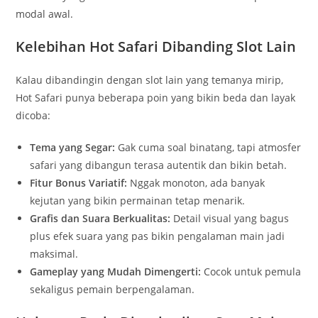
modal awal.
Kelebihan Hot Safari Dibanding Slot Lain
Kalau dibandingin dengan slot lain yang temanya mirip,
Hot Safari punya beberapa poin yang bikin beda dan layak
dicoba:
Tema yang Segar:
Gak cuma soal binatang, tapi atmosfer
safari yang dibangun terasa autentik dan bikin betah.
Fitur Bonus Variatif:
Nggak monoton, ada banyak
kejutan yang bikin permainan tetap menarik.
Grafis dan Suara Berkualitas:
Detail visual yang bagus
plus efek suara yang pas bikin pengalaman main jadi
maksimal.
Gameplay yang Mudah Dimengerti:
Cocok untuk pemula
sekaligus pemain berpengalaman.