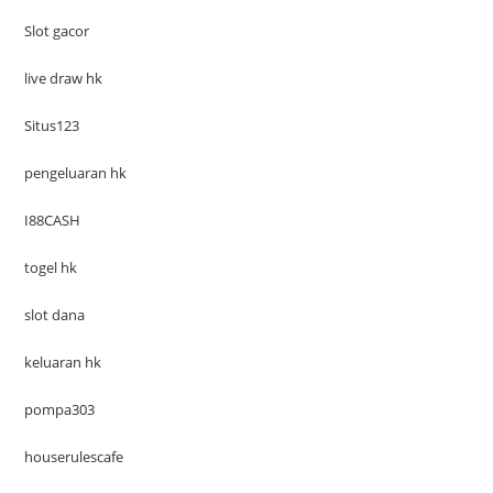
Slot gacor
live draw hk
Situs123
pengeluaran hk
I88CASH
togel hk
slot dana
keluaran hk
pompa303
houserulescafe