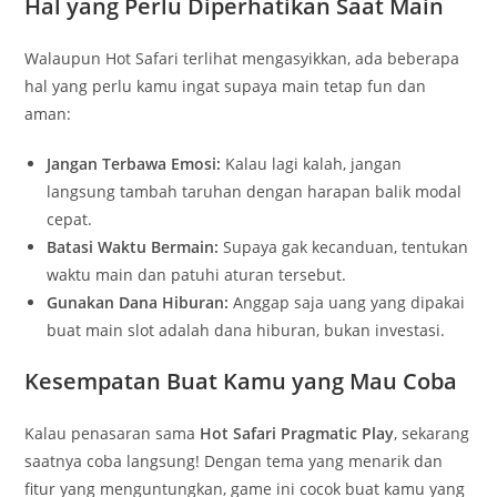
Hal yang Perlu Diperhatikan Saat Main
Walaupun Hot Safari terlihat mengasyikkan, ada beberapa
hal yang perlu kamu ingat supaya main tetap fun dan
aman:
Jangan Terbawa Emosi:
Kalau lagi kalah, jangan
langsung tambah taruhan dengan harapan balik modal
cepat.
Batasi Waktu Bermain:
Supaya gak kecanduan, tentukan
waktu main dan patuhi aturan tersebut.
Gunakan Dana Hiburan:
Anggap saja uang yang dipakai
buat main slot adalah dana hiburan, bukan investasi.
Kesempatan Buat Kamu yang Mau Coba
Kalau penasaran sama
Hot Safari Pragmatic Play
, sekarang
saatnya coba langsung! Dengan tema yang menarik dan
fitur yang menguntungkan, game ini cocok buat kamu yang