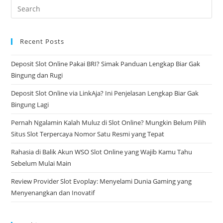
Pre
Es
to
Recent Posts
clo
the
Deposit Slot Online Pakai BRI? Simak Panduan Lengkap Biar Gak
sea
Bingung dan Rugi
pan
Deposit Slot Online via LinkAja? Ini Penjelasan Lengkap Biar Gak
Bingung Lagi
Pernah Ngalamin Kalah Muluz di Slot Online? Mungkin Belum Pilih
Situs Slot Terpercaya Nomor Satu Resmi yang Tepat
Rahasia di Balik Akun WSO Slot Online yang Wajib Kamu Tahu
Sebelum Mulai Main
Review Provider Slot Evoplay: Menyelami Dunia Gaming yang
Menyenangkan dan Inovatif