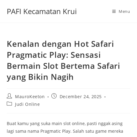
Skip
PAFI Kecamatan Krui
to
Menu
content
Kenalan dengan Hot Safari
Pragmatic Play: Sensasi
Bermain Slot Bertema Safari
yang Bikin Nagih
Post
Post
MauroKeeton
December 24, 2025
author:
published:
Post
Judi Online
category:
Buat kamu yang suka main slot online, pasti nggak asing
lagi sama nama Pragmatic Play. Salah satu game mereka